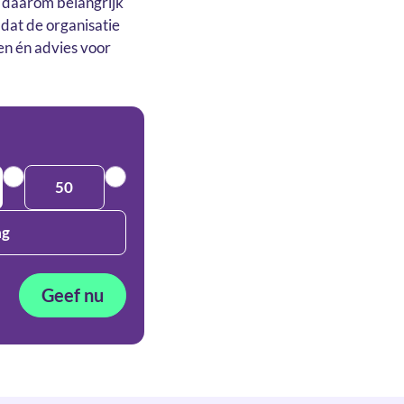
r daarom belangrijk
 dat de organisatie
en én advies voor
50
ag
Geef nu