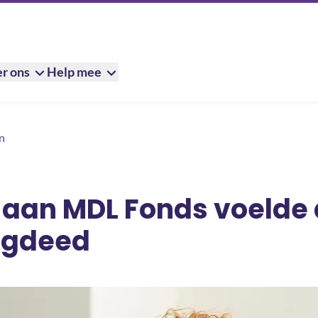
r ons
Help mee
voelde alsof ze iets terugdeed
n
 aan MDL Fonds voelde a
rugdeed