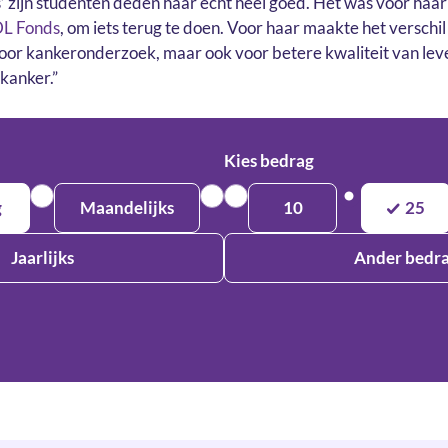
ts’ zijn studenten deden haar echt heel goed. Het was voor haa
DL Fonds
, om iets terug te doen. Voor haar maakte het verschil
t voor kankeronderzoek, maar ook voor betere kwaliteit van lev
kanker.”
Kies bedrag
g
Maandelijks
10
25
Jaarlijks
Ander bedr