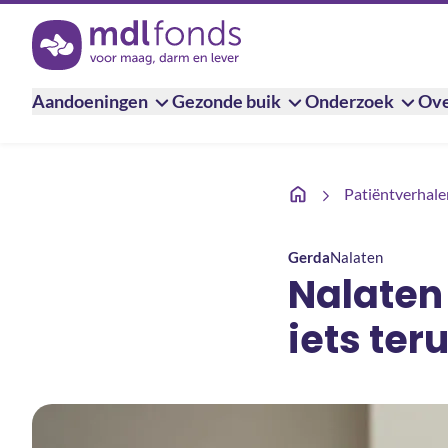
Terug naar de homepage
Aandoeningen
Gezonde buik
Onderzoek
Ove
Nalaten aan MDL Fonds 
Patiëntverhale
Gerda
Nalaten
Nalaten
iets te