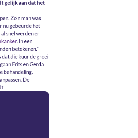
t gelijk aan dat het
open. Zo’n man was
aar nu gebeurde het
 al snel werden er
mkanker
. In een
onden betekenen.”
 dat die kuur de groei
 gaan Frits en Gerda
re behandeling.
aanpassen. De
dt.