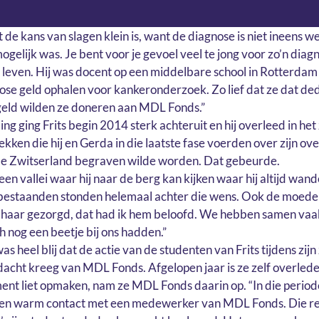
t de kans van slagen klein is, want de diagnose is niet ineens w
gelijk was. Je bent voor je gevoel veel te jong voor zo’n diagn
 leven. Hij was docent op een middelbare school in Rotterdam e
nose geld ophalen voor kankeronderzoek. Zo lief dat ze dat ded
 geld wilden ze doneren aan MDL Fonds.”
 ging Frits begin 2014 sterk achteruit en hij overleed in het 
kken die hij en Gerda in die laatste fase voerden over zijn over
iefde Zwitserland begraven wilde worden. Dat gebeurde.
 een vallei waar hij naar de berg kan kijken waar hij altijd wand
abestaanden stonden helemaal achter die wens. Ook de moeder v
r haar gezorgd, dat had ik hem beloofd. We hebben samen vaak
nog een beetje bij ons hadden.”
 heel blij dat de actie van de studenten van Frits tijdens zijn 
dacht kreeg van MDL Fonds. Afgelopen jaar is ze zelf overlede
ment liet opmaken, nam ze MDL Fonds daarin op. “In die periode
een warm contact met een medewerker van MDL Fonds. Die re