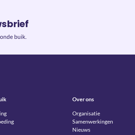
wsbrief
onde buik.
uik
Over ons
ing
Organisatie
oeding
Samenwerkingen
Nieuws