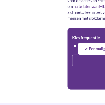
voor de actie van Fri
om
na te laten aan M
zich niet alleen inze
mensen met slokdarm
Kies frequentie
Eenmali