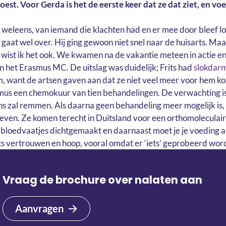
st. Voor Gerda is het de eerste keer dat ze dat ziet, en voel
n weleens, van iemand die klachten had en er mee door bleef l
, gaat wel over. Hij ging gewoon niet snel naar de huisarts. M
n wist ik het ook. We kwamen na de vakantie meteen in actie en
n het Erasmus MC. De uitslag was duidelijk; Frits had
slokdar
, want de artsen gaven aan dat ze niet veel meer voor hem k
rasmus een chemokuur van tien behandelingen. De verwachting is
ns zal remmen. Als daarna geen behandeling meer mogelijk is,
ieven. Ze komen terecht in Duitsland voor een orthomoleculai
 bloedvaatjes dichtgemaakt en daarnaast moet je je voeding 
ts vertrouwen en hoop, vooral omdat er ‘iets’ geprobeerd wor
Vraag de brochure over nalaten aan
Aanvragen