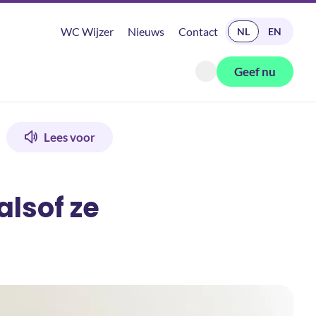
READ IN ENGLISH
WC Wijzer
Nieuws
Contact
NL
EN
Geef nu
Zoeken openen
Lees voor
lsof ze