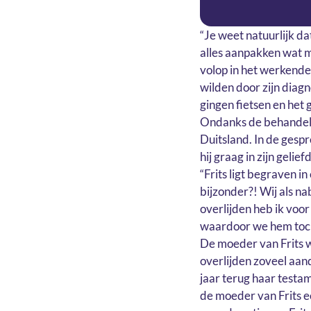
“Je weet natuurlijk da
alles aanpakken wat mo
volop in het werkende
wilden door zijn diag
gingen fietsen en het
Ondanks de behandeling
Duitsland. In de gespre
hij graag in zijn gel
“Frits ligt begraven in
bijzonder?! Wij als n
overlijden heb ik voo
waardoor we hem toch 
De moeder van Frits was
overlijden zoveel aan
jaar terug haar testa
de moeder van Frits 