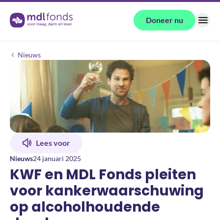
Terug naar de homepage
Doneer nu
Menu
KWF en MDL Fonds pleiten voor kankerwaarschuwing op alcoholho
Nieuws
Lees voor
Nieuws
24 januari 2025
KWF en MDL Fonds pleiten
voor kankerwaarschuwing
op alcoholhoudende