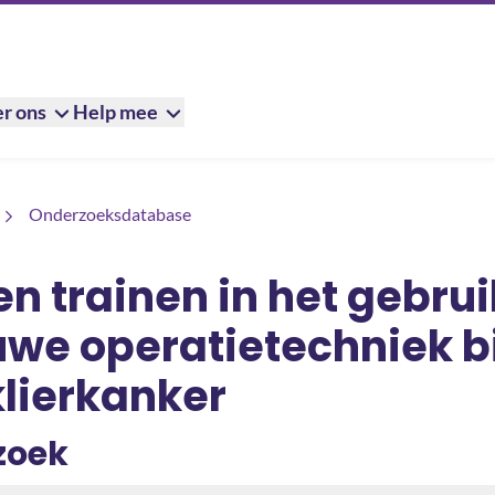
r ons
Help mee
t gebruiken van een nieuwe operatietechniek bij alvleesklierkanke
Onderzoeksdatabase
n trainen in het gebru
uwe operatietechniek bi
klierkanker
zoek