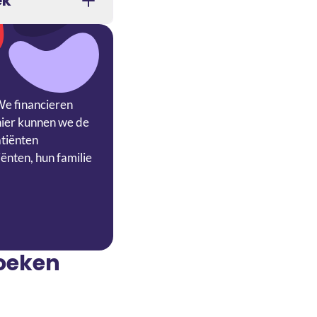
ek
We financieren
nier kunnen we de
atiënten
ënten, hun familie
zoeken