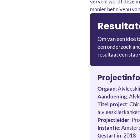
vervolg wordt deze ma
manier het niveau van
Resultat
Om van een idee to
een onderzoek ande
resultaat een stap 
Projectinf
Orgaan
: Alvleeskl
Aandoening
: Alv
Titel project
: Chi
alvleesklierkanker
Projectleider
: Pr
Instantie
: Amste
Gestart in
: 2018