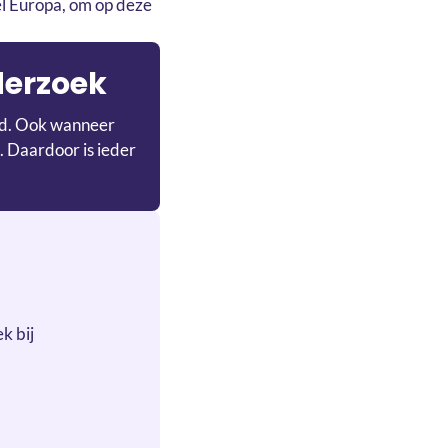
el Europa, om op deze
derzoek
ijd. Ook wanneer
. Daardoor is ieder
k bij