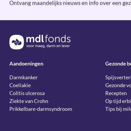
Ontvang maandelijks nieuws en info over een gez
Terug naar de homepage
Aandoeningen
Gezonde b
Darmkanker
Spijsverter
Coeliakie
Gezonde v
Colitis ulcerosa
Recepten
Ziekte van Crohn
Op tijd erbi
Prikkelbare-darmsyndroom
Tips bij mi