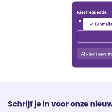
Kies frequentie
Eenmali
Al
st
5
donateurs
Schrijf je in voor onze nieu