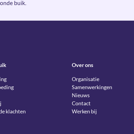
onde buik.
uik
Over ons
ing
Organisatie
oeding
Samenwerkingen
Nieuws
j
Contact
lde klachten
Werken bij