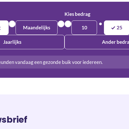
Kies bedrag
g
Maandelijks
10
25
Jaarlijks
Ander bedr
eunden vandaag een gezonde buik voor iedereen.
wsbrief