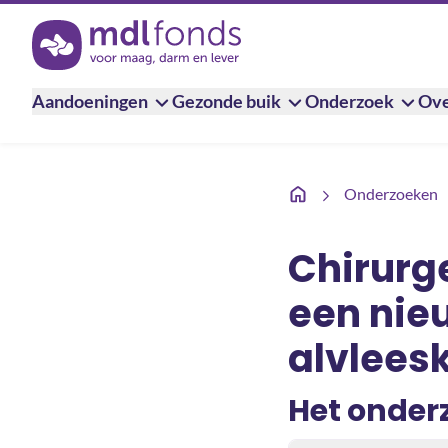
Terug naar de homepage
Aandoeningen
Gezonde buik
Onderzoek
Ove
Chirurgen trainen in he
Onderzoeken
Chirurge
een nie
alvlees
Het onder