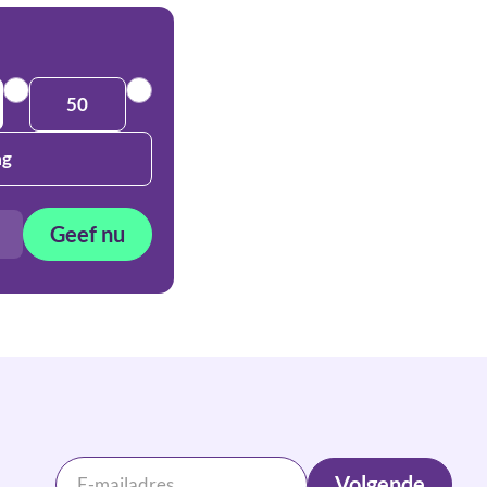
50
ag
Geef nu
Volgende