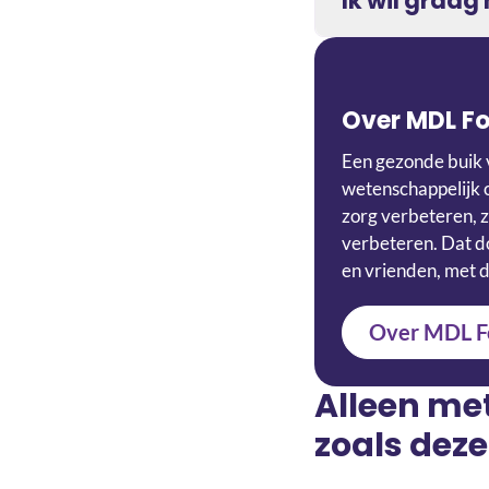
Ik wil graa
Over MDL F
Een gezonde buik 
wetenschappelijk 
zorg verbeteren, z
verbeteren. Dat do
en vrienden, met d
Over MDL F
Alleen me
zoals deze