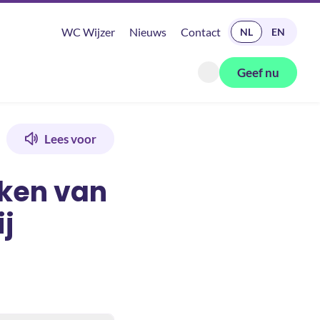
READ IN ENGLISH
WC Wijzer
Nieuws
Contact
NL
EN
Geef nu
Zoeken openen
r
Lees voor
iken van
j