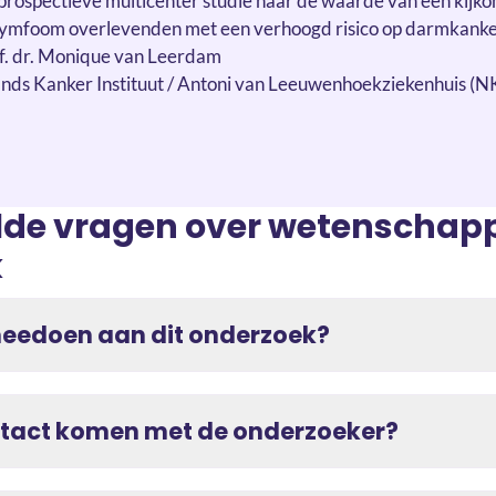
 prospectieve multicenter studie naar de waarde van een kijk
lymfoom overlevenden met een verhoogd risico op darmkank
of. dr. Monique van Leerdam
ands Kanker Instituut / Antoni van Leeuwenhoekziekenhuis (N
lde vragen over wetenschapp
k
meedoen aan dit onderzoek?
ontact komen met de onderzoeker?