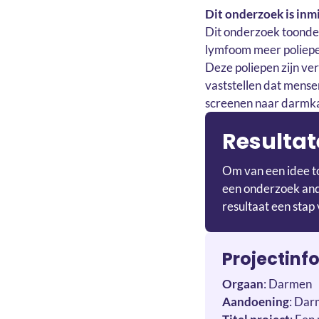
Dit onderzoek is inmi
Dit onderzoek toonde 
lymfoom meer poliepe
Deze poliepen zijn ve
vaststellen dat mense
screenen naar darmkan
Resultat
Om van een idee to
een onderzoek ande
resultaat een stap 
Projectinf
Orgaan
: Darmen
Aandoening
: Da