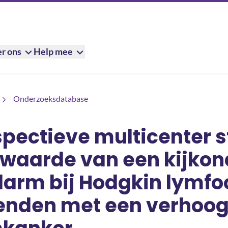
r ons
Help mee
center studie naar de waarde van een kijkonderzoek van de darm
Onderzoeksdatabase
spectieve multicenter s
 waarde van een kijko
darm bij Hodgkin lymf
enden met een verhoogd