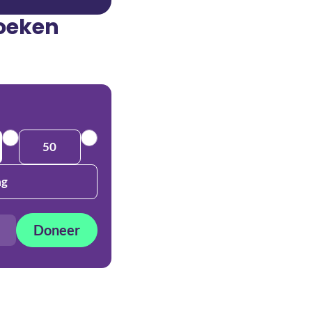
zoeken
50
ag
Doneer