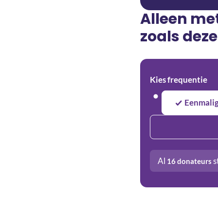
Alleen me
zoals deze
Kies frequentie
Eenmali
Al
s
16
donateurs