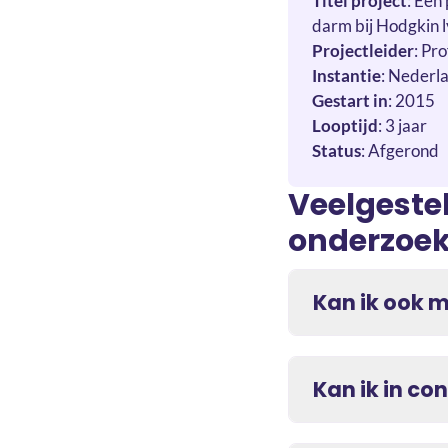
Titel project
: Een
darm bij Hodgkin 
Projectleider
: Pr
Instantie
: Nederl
Gestart in
: 2015
Looptijd
: 3 jaar
Status
: Afgerond
Veelgeste
onderzoe
Kan ik ook 
Kan ik in c