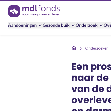
Terug naar de homepage
Aandoeningen
Gezonde buik
Onderzoek
Ove
Een prospectieve multi
Onderzoeken
Een pro
naar de
van de 
overlev