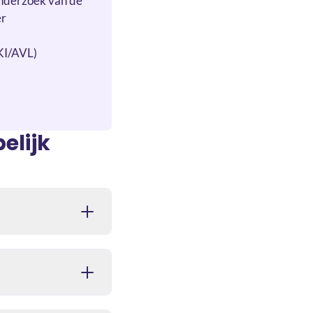
onderzoek van de
er
KI/AVL)
elijk