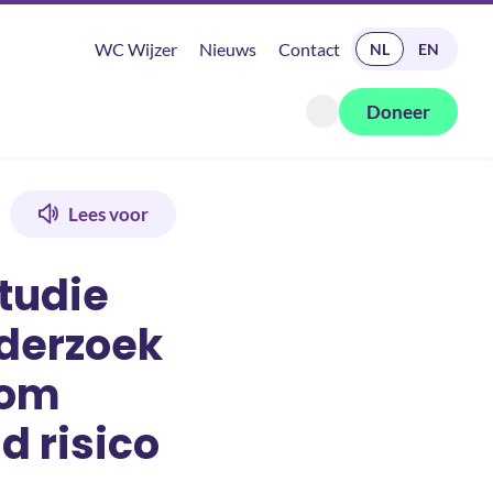
READ IN ENGLISH
WC Wijzer
Nieuws
Contact
NL
EN
Doneer
Zoeken openen
 bij Hodgkin lymfoom overlevenden met een verhoogd risico op d
Lees voor
tudie
nderzoek
oom
 risico