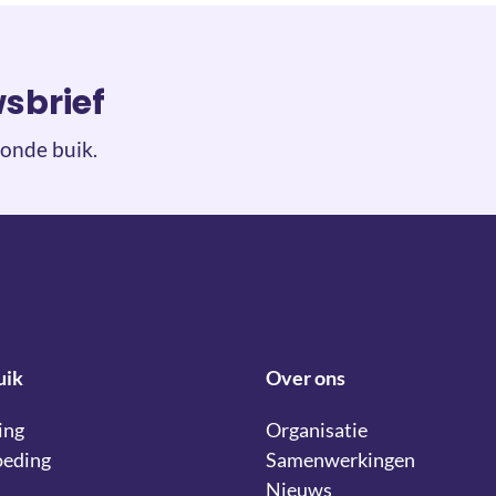
wsbrief
onde buik.
uik
Over ons
ing
Organisatie
oeding
Samenwerkingen
Nieuws