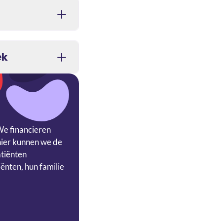
ek
We financieren
nier kunnen we de
atiënten
ënten, hun familie