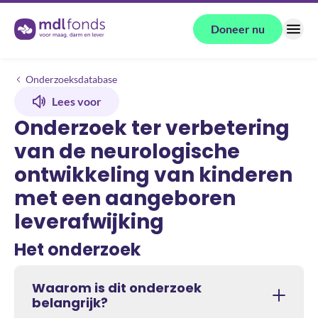
Terug naar de homepage
Doneer nu
Menu
Onderzoeken
Onderzoek ter verbetering van de neurologische ontwikkeling van ki
Onderzoeksdatabase
Lees voor
Onderzoek ter verbetering
van de neurologische
ontwikkeling van kinderen
met een aangeboren
leverafwijking
Het onderzoek
Waarom is dit onderzoek
belangrijk?