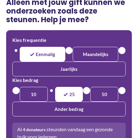
Alleen met jouw gift kunnen we
onderzoeken zoals deze
steunen. Help je mee?
Kies frequentie
Eenmalig
Maandelijks
Jaarlijks
Kies bedrag
10
25
50
Ander bedrag
Al
steunden vandaag een gezonde
4
donateurs
buik voor iedereen.