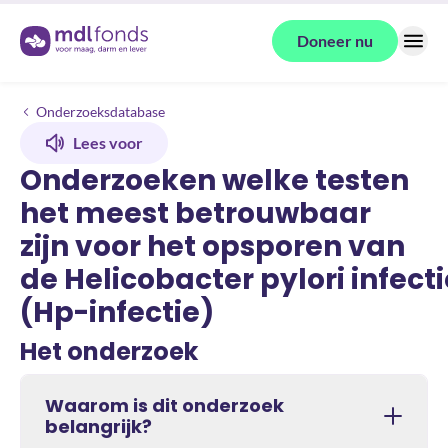
Terug naar de homepage
Doneer nu
Menu
Onderzoeken
Onderzoeken welke testen het meest betrouwbaar zijn voor het opspor
Onderzoeksdatabase
Lees voor
Onderzoeken welke testen
het meest betrouwbaar
zijn voor het opsporen van
de Helicobacter pylori infecti
(Hp-infectie)
Het onderzoek
Waarom is dit onderzoek
belangrijk?