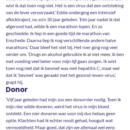
wist ik dat toen nog niet. Het is een virus dat een ontsteking
van de lever veroorzaakt.’ Eddie onderging een intensief
afkicktraject, nu zo’n 30 jaar geleden. ‘Eén jaar nadat ik dat
afgerond had, wilde ik een marathon lopen. En zo
geschiedde: ik liep in een goede tijd de marathon van
Enschede. Daarna liep ik nog verschillende andere halve
marathons.’ Daar bleef het niet bij. Het roer ging nog veel
verder om. ‘Drugs en alcohol gebruikte ik al niet meer, ik ben
met voeding veel beter voor mijn lijf gaan zorgen. Ik wist
toen nog niet dat ik besmet was met hepatitis C, maar wel
dat ik ‘besmet’ was geraakt met het gezond-leven-virus’,
grapt hij.
Donor
‘Vijf jaar geleden had mijn zus een donornier nodig. Toen ik
mijn nier wilde doneren, werd het virus in mijn bloed
ontdekt. Een nier doneren was voor mij dus helaas geen
optie. Klachten had ik echter nooit gehad, hooguit wat
vermoeidheid. Maar goed, dat zijn we allemaal wel eens