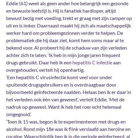
Eddie (61) weet als geen ander hoe belangrijk een gezonde
en bewuste leefstijl is. Hij is fanatiek hardloper, altijd
bewust bezig met voeding, trekt er graag met zijn camper op
uit en is imker. Daarnaast maakt hij zich als maatschappelijk
werker hard om probleemgezinnen verder te helpen. De
problematiek die hij daar ziet, komt hem soms maar al te
bekend voor. Al probeert hij de schaduw van zijn verleden
achter zich te laten. ‘Ik heb in mijn jonge jaren frequent
drugs gebruikt. Daar heb ik een
hepatitis C infectie
aan
overgehouden’, vertelt hij openhartig.
‘Een hepatitis C virusinfectie komt veel voor onder
spuitende drugsgebruikers en is overdraagbaar door
bijvoorbeeld geïnfecteerde naalden. Helaas ben ik er daar in
het verleden ook één van geweest’, vertelt Eddie. ‘Met de
nadruk op geweest. Want ik heb het roer echt helemaal
omgegooid.’
‘Toen ik 15 was, begon ik te experimenteren met drugs en
alcohol. Rond mijn 18e was ik flink verslaafd aan heroïne en
cocaïne. Waarschijnlijk ben ik in die periode geïnfecteerd, al