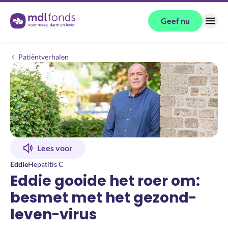
Terug naar de homepage
Geef nu
Menu
Eddie gooide het roer om: besmet met het gezond-leven-virus
Patiëntverhalen
Lees voor
Eddie
Hepatitis C
Eddie gooide het roer om:
besmet met het gezond-
leven-virus