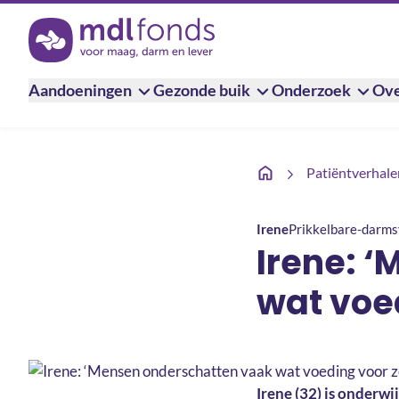
Terug naar de homepage
Aandoeningen
Gezonde buik
Onderzoek
Ove
Irene: ‘Mensen ondersc
Patiëntverhale
Irene
Prikkelbare-darm
Irene: 
wat voe
Irene (32) is onderwi