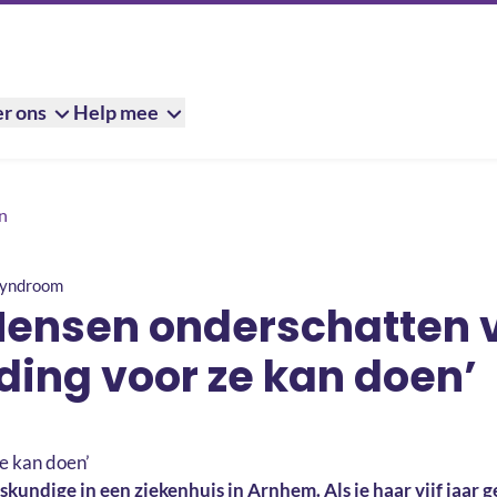
r ons
Help mee
hatten vaak wat voeding voor ze kan doen’
n
syndroom
‘Mensen onderschatten 
ding voor ze kan doen’
jskundige in een ziekenhuis in Arnhem. Als je haar vijf jaar