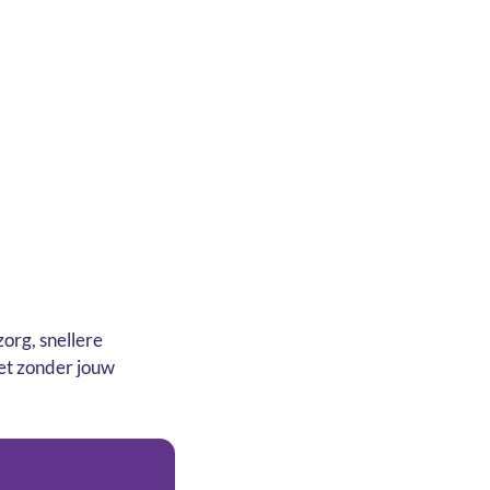
p
org, snellere
et zonder jouw