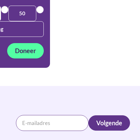
50
ag
Doneer
Volgende