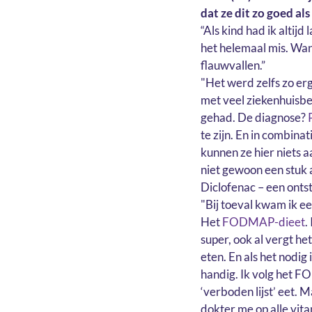
dat ze dit zo goed als
“Als kind had ik altij
het helemaal mis. Wann
flauwvallen.”
"Het werd zelfs zo er
met veel ziekenhuisb
gehad. De diagnose?
te zijn. En in combina
kunnen ze hier niets a
niet gewoon een stuk a
Diclofenac – een ontst
"Bij toeval kwam ik e
Het
FODMAP-dieet
.
super, ook al vergt he
eten. En als het nodig 
handig. Ik volg het FO
‘verboden lijst’ eet. M
dokter me op alle vita