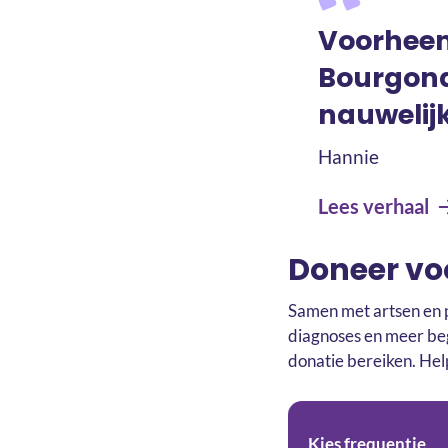
Voorheen
Bourgond
nauwelij
Hannie
Lees verhaal
Doneer vo
Samen met artsen en 
diagnoses en meer be
donatie bereiken. Help
Kies frequentie