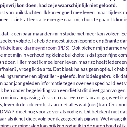
 pijnvrij kon doen, had ze je waarschijnlijk niet geloofd.
d last van buikklachten. Ik kon er goed mee leven, maar tijdens m
eer ik iets at leek alle energie naar mijn buik te gaan. Ik ko
g dat ik een paar maanden mijn studie niet meer kon volgen. E
ezoeken volgde. Ik heb de meest uiteenlopende en gênante 
Prikkelbare-darmsyndroom (PDS)
. Ook bleken mijn darmen w
tie met mijn in verhouding kleine buikholte is dat geen fijne co
an doen. Hier moet ik mee leren leven, maar zo heeft iedereen w
fhalen?’, vroeg ik de arts. Dat bleek helaas geen optie. Ik heb
ekingsremmer en pijnstiller - geleefd. Inmiddels gebruik ik da
en paar jaar geleden informatie tegen over een speciaal dieet 
 Ik ben onder begeleiding van een diëtist dit dieet gaan volgen
t continu aanpassing. Als ik nu naar een restaurant ga, weet ik w
is, lever ik de kok een lijst aan met alles wat (niet) kan. Ook vo
DMAP-dieet nog voor zo ver als nodig is. Dit betekent niet dat 
aar als ik het dieet volg ben ik zo goed als pijnvrij. Wel vraag ik
mines en mineralen kan prikken zodat ik in de gaten houd of ik