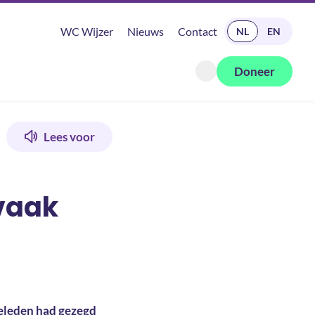
READ IN ENGLISH
WC Wijzer
Nieuws
Contact
NL
EN
Doneer
Zoeken openen
Lees voor
vaak
 geleden had gezegd