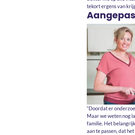
tekort ergens van krijg
Aangepast
“Doordat er onderzoek
Maar we weten nog lang
familie. Het belangrij
aan te passen, dat he