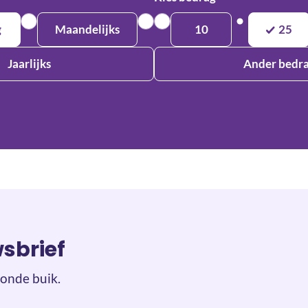
g
Maandelijks
10
25
Jaarlijks
Ander bedr
wsbrief
onde buik.