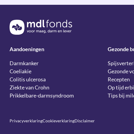
Terug naar de homepage
Aandoeningen
Gezonde b
Darmkanker
Spijsverter
Coeliakie
Gezonde v
Colitis ulcerosa
Recepten
Ziekte van Crohn
Op tijd erbi
Prikkelbare-darmsyndroom
Tips bij mi
Privacyverklaring
Cookieverklaring
Disclaimer