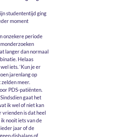
ijn studententijd ging
n ieder moment
en onzekere periode
darmonderzoeken
at langer dan normaal
mbinatie. Helaas
el iets. ‘Kun je er
 toen jarenlang op
t zelden meer.
voor PDS-patiënten.
. Sindsdien gaat het
at ik wel of niet kan
or vrienden is dat heel
ik nooit iets van de
 ieder jaar of de
 geen disbalans of