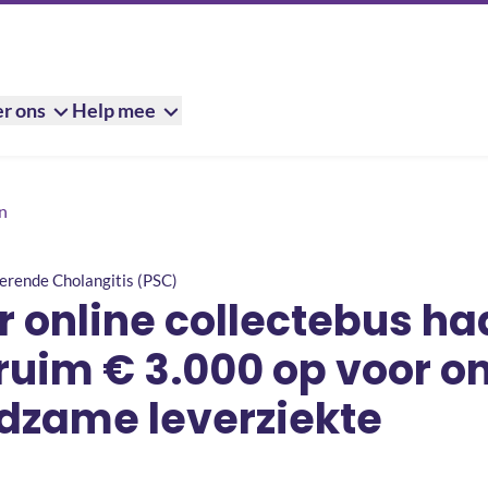
r ons
Help mee
tebus haalt Andrea ruim € 3.000 op voor onderzoek naar zeldzame 
n
erende Cholangitis (PSC)
 online collectebus ha
ruim € 3.000 op voor o
ldzame leverziekte