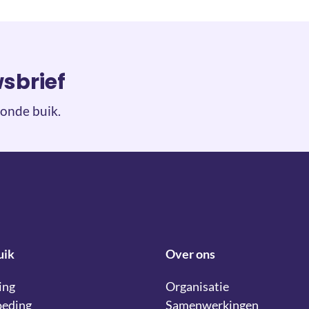
wsbrief
onde buik.
uik
Over ons
ing
Organisatie
oeding
Samenwerkingen