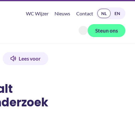
READ IN ENGLISH
WC Wijzer
Nieuws
Contact
NL
EN
Steun ons
Zoeken openen
leverziekte
Lees voor
alt
nderzoek