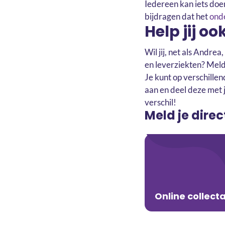
Iedereen kan iets doen
bijdragen dat het
ond
Help jij o
Wil jij, net als Andr
en leverziekten? Meld 
Je kunt op verschille
aan en deel deze met j
verschil!
Meld je dire
Online collect