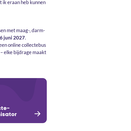
dat ik eraan heb kunnen
ensen met maag-, darm-
6 juni 2027
.
een online collectebus
j – elke bijdrage maakt
cte-
isator