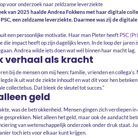
eek van 2025 haalde Andrea Fokkens met haar digitale coll
PSC, een zeldzame leverziekte. Daarmee was zij de digitale
t een persoonlijke motivatie. Haar man Pieter heeft
PSC (Pr
te die impact heeft op zijn dagelijks leven. In de loop der jaren 
gaan. Andrea wilde iets doen wat wél binnen haar macht lag.
k verhaal als kracht
ren bij de mensen om mij heen: familie, vrienden en collega’s.
egde ik uit wat de ziekte inhoudt en wat dit voor hen betekent
ale collectebus. Dat bleek de sleutel tot succes."
alleen geld
akte, was de betrokkenheid. Mensen gingen zich verdiepen in 
e gesprekken. Niet alleen het geld, maar ook de aandacht bet
ciering van wetenschappelijk onderzoek onder druk staat. Ju
nier toch iets voor elkaar kunt krijgen.