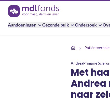
Terug naar de homepage
Aandoeningen
Gezonde buik
Onderzoek
Ove
Met haar online collec
Patiëntverhale
Andrea
Primaire Scleros
Met haar
Andrea 
naar ze