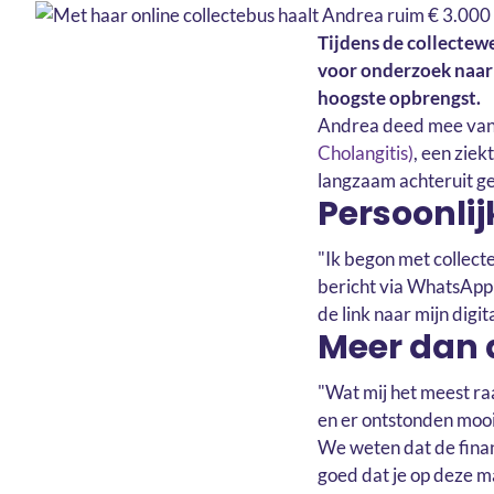
Tijdens de collectew
voor onderzoek naar 
hoogste opbrengst.
Andrea deed mee vanui
Cholangitis)
, een ziek
langzaam achteruit ge
Persoonlij
"Ik begon met collecte
bericht via WhatsApp l
de link naar mijn digit
Meer dan 
"Wat mij het meest ra
en er ontstonden mooi
We weten dat de finan
goed dat je op deze ma