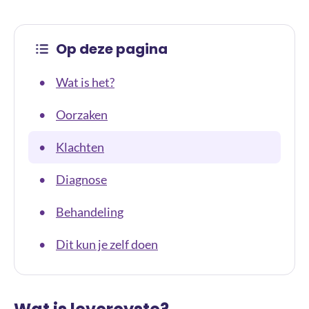
Op deze pagina
Wat is het?
•
Oorzaken
•
Klachten
•
Diagnose
•
Behandeling
•
Dit kun je zelf doen
•