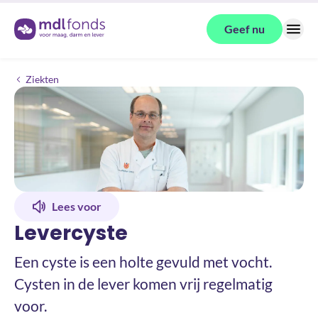
Terug naar de homepage
Geef nu
Menu
Levercyste
Ziekten
Lees voor
Levercyste
Een cyste is een holte gevuld met vocht.
Cysten in de lever komen vrij regelmatig
voor.