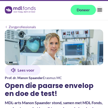
Terug naar de homepage
Doneer
Menu
Open die paarse envelop en doe de test!
Zorgprofessionals
Lees voor
Prof. dr. Manon Spaander
Erasmus MC
Open die paarse envelop
en doe de test!
MDL-arts Manon Spaander stond, samen met MDL Fonds,