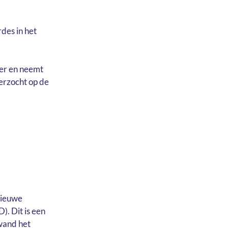
des in het
ver en neemt
derzocht op de
nieuwe
). Dit is een
kwand het