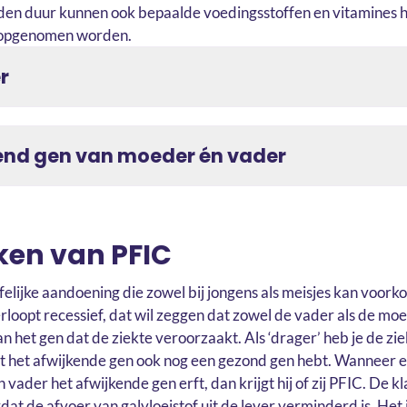
den duur kunnen ook bepaalde voedingsstoffen en vitamines 
 opgenomen worden.
r
end gen van moeder én vader
ken van PFIC
rfelijke aandoening die zowel bij jongens als meisjes kan voor
rloopt recessief, dat wil zeggen dat zowel de vader als de moe
n het gen dat de ziekte veroorzaakt. Als ‘drager’ heb je de zie
t het afwijkende gen ook nog een gezond gen hebt. Wanneer e
 vader het afwijkende gen erft, dan krijgt hij of zij PFIC. De k
at de afvoer van galvloeistof uit de lever verminderd is. Het 