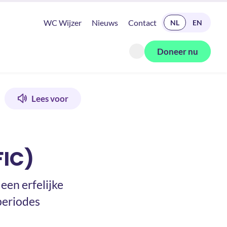
READ IN ENGLISH
WC Wijzer
Nieuws
Contact
NL
EN
Doneer nu
Zoeken openen
Lees voor
FIC)
een erfelijke
periodes