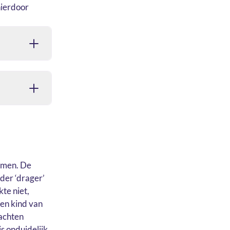
hierdoor
komen. De
der ‘drager’
kte niet,
en kind van
lachten
is onduidelijk