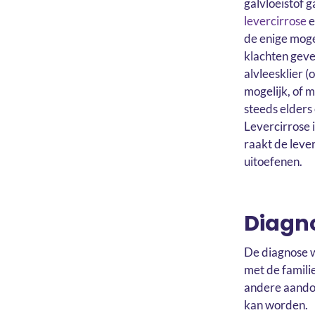
galvloeistof g
levercirrose
e
de enige moge
klachten geve
alvleesklier (
mogelijk, of 
steeds elders 
Levercirrose 
raakt de leve
uitoefenen.
Diagn
De diagnose w
met de famili
andere aandoe
kan worden.