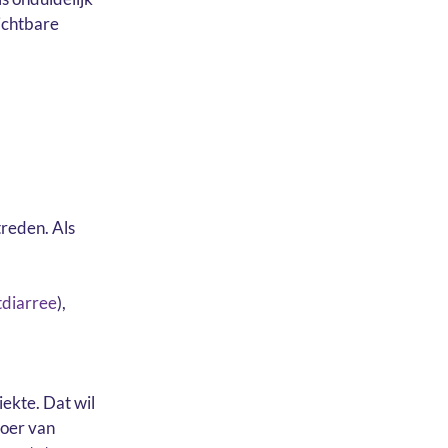
zichtbare
treden. Als
tdiarree
),
iekte. Dat wil
voer van