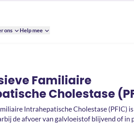
r ons
Help mee
e Intrahepatische Cholestase (PFIC)
sieve Familiaire
patische Cholestase (P
iliaire Intrahepatische Cholestase (PFIC) is 
ij de afvoer van galvloeistof blijvend of in 