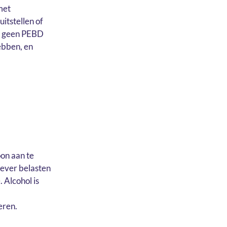
met
itstellen of
al geen PEBD
ebben, en
oon aan te
 lever belasten
 Alcohol is
eren.