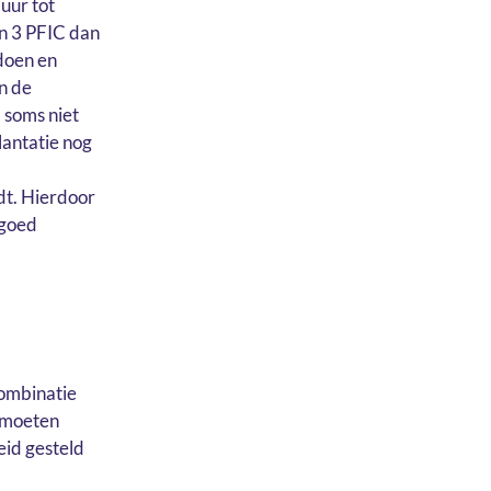
duur tot
en 3 PFIC dan
rdoen en
n de
C soms niet
lantatie nog
dt. Hierdoor
 goed
combinatie
 moeten
id gesteld