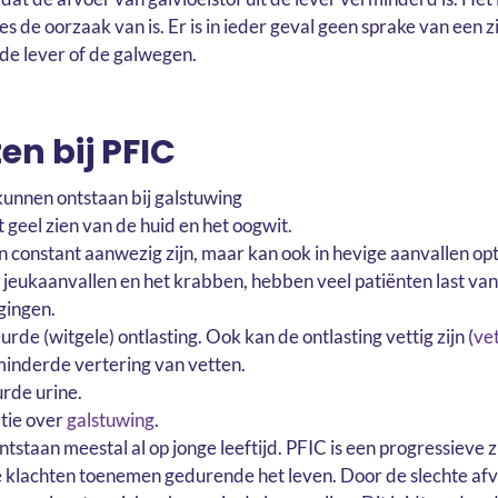
es de oorzaak van is. Er is in ieder geval geen sprake van een 
 de lever of de galwegen.
en bij PFIC
kunnen ontstaan bij galstuwing
et geel zien van de huid en het oogwit.
n constant aanwezig zijn, maar kan ook in hevige aanvallen op
 jeukaanvallen en het krabben, hebben veel patiënten last van
gingen.
urde (witgele) ontlasting. Ook kan de ontlasting vettig zijn (
ve
inderde vertering van vetten.
rde urine.
tie over
galstuwing
.
tstaan meestal al op jonge leeftijd. PFIC is een progressieve z
 klachten toenemen gedurende het leven. Door de slechte af