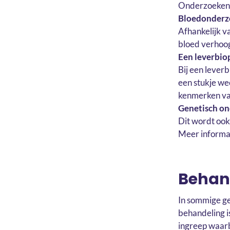
Onderzoeken d
Bloedonderzo
Afhankelijk v
bloed verhoo
Een leverbio
Bij een leverb
een stukje we
kenmerken va
Genetisch o
Dit wordt oo
Meer informa
Behan
In sommige ge
behandeling is
ingreep waarb