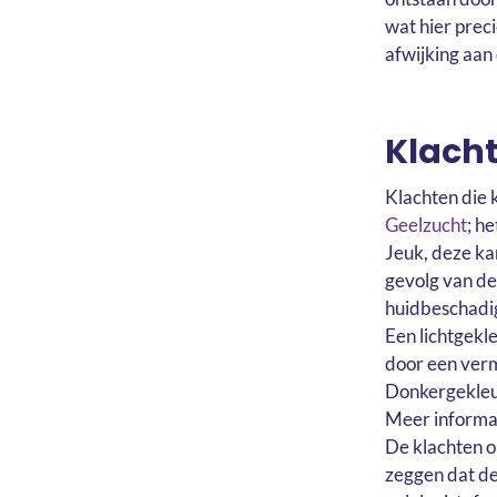
wat hier preci
afwijking aan
Klacht
Klachten die 
Geelzucht
; h
Jeuk, deze ka
gevolg van de
huidbeschadi
Een lichtgekle
door een verm
Donkergekleu
Meer informa
De klachten on
zeggen dat de