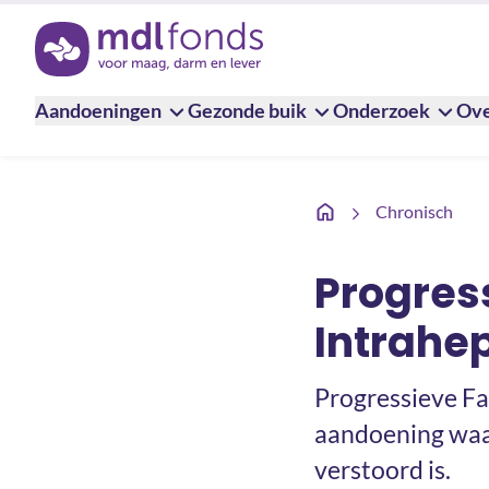
Terug naar de homepage
Aandoeningen
Gezonde buik
Onderzoek
Ove
Progressieve Familiair
Chronisch
Progres
Intrahe
Progressieve Fam
aandoening waarb
verstoord is.