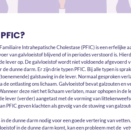
 PFIC?
Familiaire Intrahepatische Cholestase (PFIC) is een erfelijke 
oer van galvloeistof blijvend of in periodes verstoord is. Hier
 de lever op. De galvloeistof wordt niet voldoende afgevoerd v
de dunne darm. Er zijn drie typen PFIC. Bij alle typen is spra
(toenemende) galstuwing in de lever. Normaal gesproken verl
ia de ontlasting ons lichaam. Galvloeistof bevat galzouten en v
 Wanneer deze niet het lichaam verlaten, maar ophopen in de le
de lever (verder) aangetast met de vorming van littekenweefsel
an PFIC geven klachten als gevolg van de stuwing van galzout
is in de dunne darm nodig voor een goede vertering van vette
vloeistof in de dunne darm komt, kan een probleem met de vet