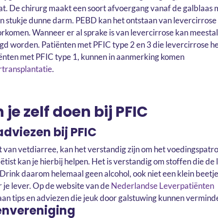
at. De chirurg maakt een soort afvoergang vanaf de galblaas 
n stukje dunne darm. PEBD kan het ontstaan van levercirrose u
orkomen. Wanneer er al sprake is van levercirrose kan meest
d worden. Patiënten met PFIC type 2 en 3 die levercirrose h
ënten met PFIC type 1, kunnen in aanmerking komen
rtransplantatie
.
 je zelf doen bij PFIC
adviezen bij PFIC
bt van vetdiarree, kan het verstandig zijn om het voedingspatr
ëtist kan je hierbij helpen. Het is verstandig om stoffen die de
Drink daarom helemaal geen alcohol, ook niet een klein beetje.
r je lever. Op de website van de
Nederlandse Leverpatiënten
aan tips en adviezen die jeuk door galstuwing kunnen vermind
envereniging