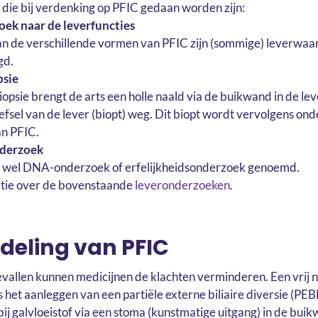
ie bij verdenking op PFIC gedaan worden zijn:
ek naar de leverfuncties
an de verschillende vormen van PFIC zijn (sommige) leverwaar
gd.
psie
iopsie brengt de arts een holle naald via de buikwand in de le
efsel van de lever (biopt) weg. Dit biopt wordt vervolgens on
n PFIC.
nderzoek
k wel DNA-onderzoek of erfelijkheidsonderzoek genoemd.
tie over de bovenstaande
leveronderzoeken
.
deling van PFIC
vallen kunnen medicijnen de klachten verminderen. Een vrij 
 het aanleggen van een partiële externe biliaire diversie (PEBD
ij galvloeistof via een stoma (kunstmatige uitgang) in de bui