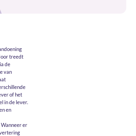
aandoening
door treedt
ia de
ke van
aat
erschillende
ver of het
 in de lever.
en en
n. Wanneer er
vertering