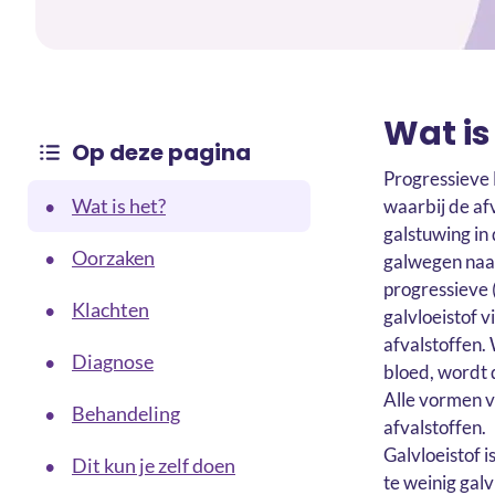
Wat is
Op deze pagina
Progressieve 
Wat is het?
•
waarbij de afv
galstuwing in
Oorzaken
•
galwegen naar 
progressieve 
Klachten
•
galvloeistof v
afvalstoffen.
Diagnose
•
bloed, wordt 
Alle vormen v
Behandeling
•
afvalstoffen.
Galvloeistof 
Dit kun je zelf doen
•
te weinig gal