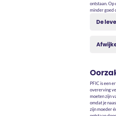
ontstaan. Op 
minder goed
De leve
Afwijk
Oorza
PFIC is een e
overerving ve
moeten zijn va
omdat je naas
zijn moeder én
ontstaan doord