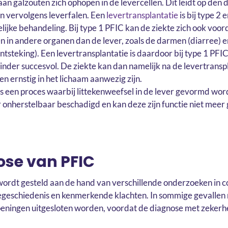
aan galzouten zich ophopen in de levercellen. Dit leidt op den 
n vervolgens leverfalen. Een
levertransplantatie
is bij type 2 
lijke behandeling. Bij type 1 PFIC kan de ziekte zich ook voo
n in andere organen dan de lever, zoals de darmen (diarree) e
ontsteking). Een levertransplantatie is daardoor bij type 1 PFI
minder succesvol. De ziekte kan dan namelijk na de levertransp
en ernstig in het lichaam aanwezig zijn.
is een proces waarbij littekenweefsel in de lever gevormd wor
r onherstelbaar beschadigd en kan deze zijn functie niet meer
ose van PFIC
ordt gesteld aan de hand van verschillende onderzoeken in 
egeschiedenis en kenmerkende klachten. In sommige gevallen
ningen uitgesloten worden, voordat de diagnose met zekerhe