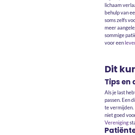
lichaam verla
behulp van ee
soms zelfs vo
meer aangeleg
sommige pati
voor een
leve
Dit kun
Tips en 
Als je last he
passen. Een di
te vermijden. 
niet goed voo
Vereniging
st
Patiënt