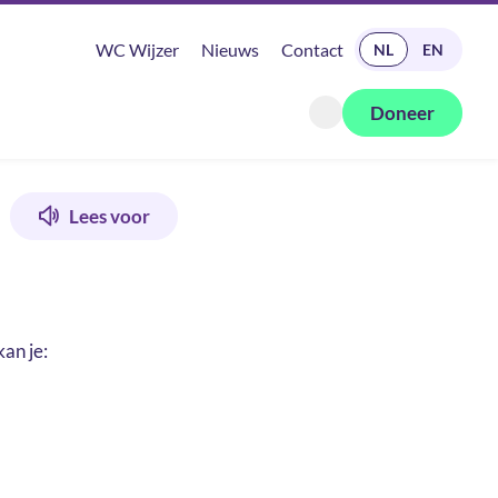
READ IN ENGLISH
WC Wijzer
Nieuws
Contact
NL
EN
Doneer
Zoeken openen
Lees voor
an je: