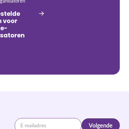
stelde
 voor
te-
isatoren
Volgende