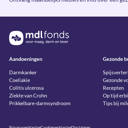
Terug naar de homepage
Aandoeningen
Gezonde b
Darmkanker
Spijsverter
Coeliakie
Gezonde v
Colitis ulcerosa
Recepten
Ziekte van Crohn
Op tijd erbi
Prikkelbare-darmsyndroom
Tips bij mi
Privacyverklaring
Cookieverklaring
Disclaimer