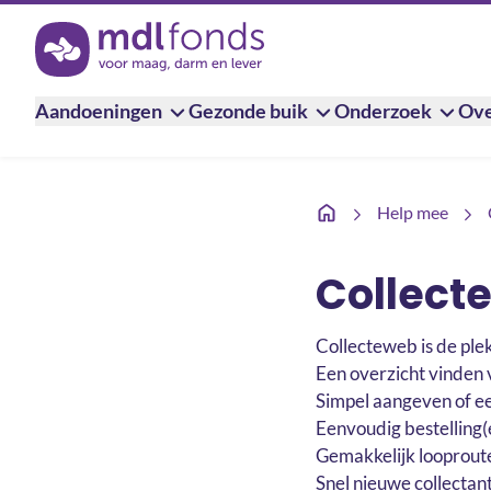
Terug naar de homepage
Aandoeningen
Gezonde buik
Onderzoek
Ove
Collecteweb
Help mee
Collect
Collecteweb is de plek
Een overzicht vinden 
Simpel aangeven of een
Eenvoudig bestelling(e
Gemakkelijk looproute
Snel nieuwe collectan