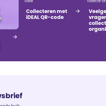
Collecteren met
Veelge
iDEAL QR-code
vragen
collec
organ
wsbrief
onde buik.