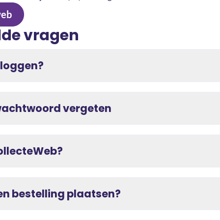
web
lde vragen
nloggen?
 wachtwoord vergeten
ollecteWeb?
en bestelling plaatsen?