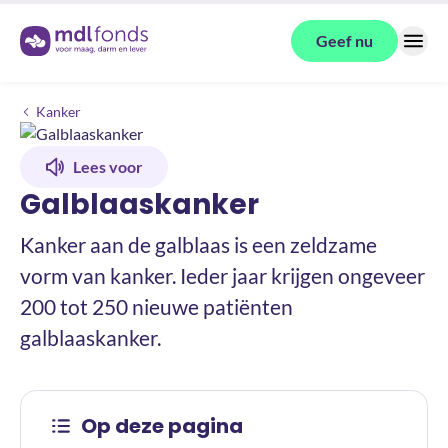
Terug naar de homepage
Geef nu
Menu
Galblaaskanker
Kanker
Lees voor
Galblaaskanker
Kanker aan de galblaas is een zeldzame
vorm van kanker. Ieder jaar krijgen ongeveer
200 tot 250 nieuwe patiënten
galblaaskanker.
Op deze pagina