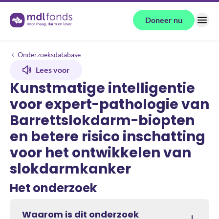
Terug naar de homepage
Doneer nu
Menu
Onderzoeken
Kunstmatige intelligentie voor expert-pathologie van Barrettslokdar
Onderzoeksdatabase
Lees voor
Kunstmatige intelligentie
voor expert-pathologie van
Barrettslokdarm-biopten
en betere risico inschatting
voor het ontwikkelen van
slokdarmkanker
Het onderzoek
Waarom is dit onderzoek