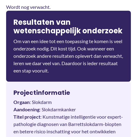
Wordt nog verwacht.
Resultaten van
wetenschappelijk onderzoek
Om van een idee tot een toepassing te komen is veel
onderzoek nodig. Dit kost tijd. Ook wanneer een
onderzoek andere resultaten oplevert dan verwacht,
leren we daar veel van. Daardoor is ieder resultaat
een stap vooruit.
Projectinformatie
Orgaan
: Slokdarm
Aandoening
: Slokdarmkanker
Titel project
:
Kunstmatige intelligentie voor expert-
pathologie diagnosen van Barrettslokdarm-biopten
en betere risico inschatting voor het ontwikkelen