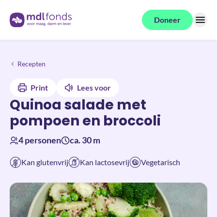
Terug naar de homepage
Doneer
Menu
Quinoa salade met pompoen en broccoli
Recepten
Print
Lees voor
Quinoa salade met
pompoen en broccoli
4 personen
ca. 30 m
Kan glutenvrij
Kan lactosevrij
Vegetarisch