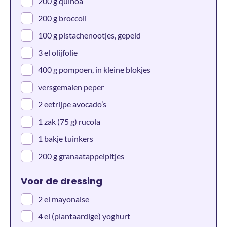
200 g quinoa
200 g broccoli
100 g pistachenootjes, gepeld
3 el olijfolie
400 g pompoen, in kleine blokjes
versgemalen peper
2 eetrijpe avocado’s
1 zak (75 g) rucola
1 bakje tuinkers
200 g granaatappelpitjes
Voor de dressing
2 el mayonaise
4 el (plantaardige) yoghurt