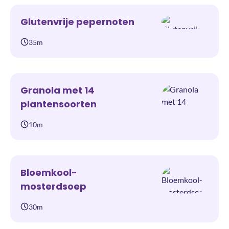
Glutenvrije pepernoten
35m
Granola met 14
plantensoorten
10m
Bloemkool-
mosterdsoep
30m