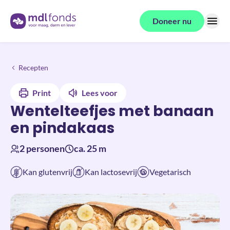
Terug naar de homepage
Doneer nu
Menu
Wentelteefjes met banaan en pindakaas
Recepten
Print
Lees voor
Wentelteefjes met banaan
en pindakaas
2 personen
ca. 25 m
Kan glutenvrij
Kan lactosevrij
Vegetarisch