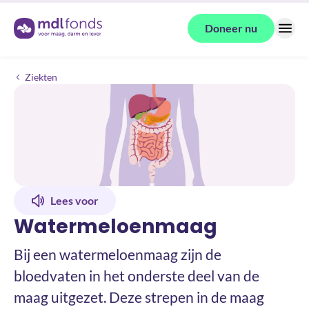
Terug naar de homepage
Doneer nu
Menu
Watermeloenmaag
Ziekten
Lees voor
Watermeloenmaag
Bij een watermeloenmaag zijn de
bloedvaten in het onderste deel van de
maag uitgezet. Deze strepen in de maag