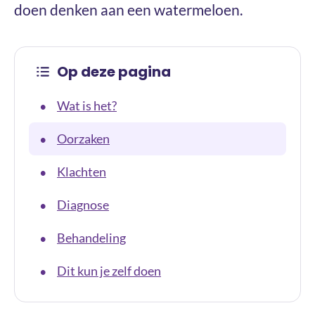
doen denken aan een watermeloen.
Op deze pagina
Wat is het?
•
Oorzaken
•
Klachten
•
Diagnose
•
Behandeling
•
Dit kun je zelf doen
•