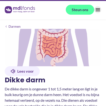
Terug naar de homepage
Steun ons
Menu
Gezonde buik
Spijsvertering
Dikke darm
Darmen
Lees voor
Dikke darm
De dikke darm is ongeveer 1 tot 1,5 meter lang en ligt in je
buik keurig om je dunne darm heen. Het voedsel is nu bijna
helemaal verteerd, op de vezels na. Die dienen als voedsel
voor de vele bacteriën die in je dikke darm leven. De dikke