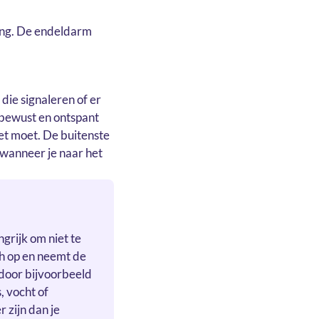
 lang. De endeldarm
die signaleren of er
nbewust en ontspant
let moet. De buitenste
 wanneer je naar het
ngrijk om niet te
ch op en neemt de
rdoor bijvoorbeeld
, vocht of
 zijn dan je