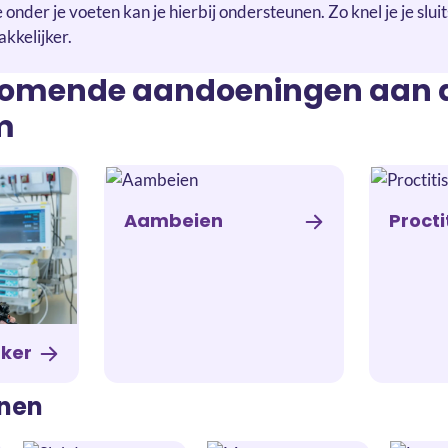
onder je voeten kan je hierbij ondersteunen. Zo knel je je sluit
kkelijker.
komende aandoeningen aan 
m
Aambeien
Procti
ker
nen