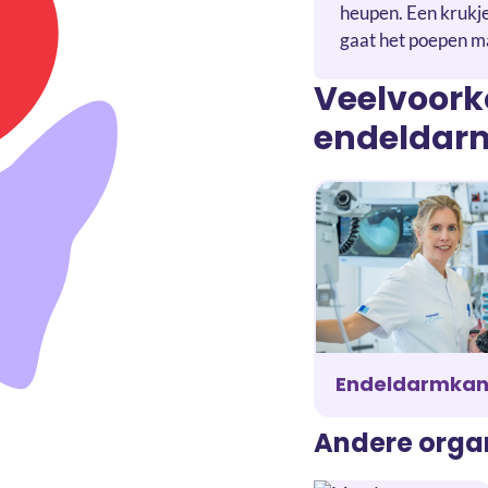
heupen. Een krukje 
gaat het poepen ma
Veelvoor
endeldar
Endeldarmkan
Andere orga