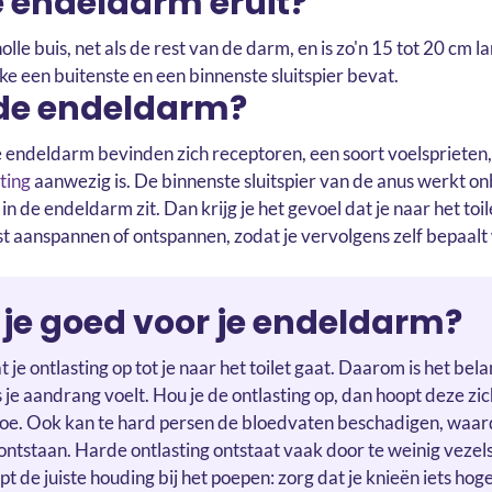
e endeldarm eruit?
lle buis, net als de rest van de darm, en is zo'n 15 tot 20 cm
lke een buitenste en een binnenste sluitspier bevat.
de endeldarm?
de endeldarm bevinden zich receptoren, een soort voelsprieten, 
ting
aanwezig is. De binnenste sluitspier van de anus werkt o
in de endeldarm zit. Dan krijg je het gevoel dat je naar het toi
ust aanspannen of ontspannen, zodat je vervolgens zelf bepaalt
 je goed voor je endeldarm?
je ontlasting op tot je naar het toilet gaat. Daarom is het bela
s je aandrang voelt. Hou je de ontlasting op, dan hoopt deze zi
 toe. Ook kan te hard persen de bloedvaten beschadigen, waa
ntstaan. Harde ontlasting ontstaat vaak door te weinig vezels
 de juiste houding bij het poepen: zorg dat je knieën iets hoger