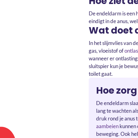
Hoe ziet d
De endeldarm is een ho
eindigt in de anus, we
Wat doet 
In het slijmvlies van 
gas, vloeistof of
ontlas
wanneer er ontlasting 
sluitspier kun je bew
toilet gaat.
Hoe zorg
De endeldarm slaat 
lang te wachten al
druk rond je anus
aambeien
kunnen o
beweging. Ook helpt