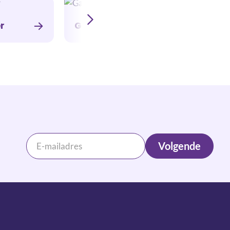
r
Galblaas
Alvleesklier
Volgende