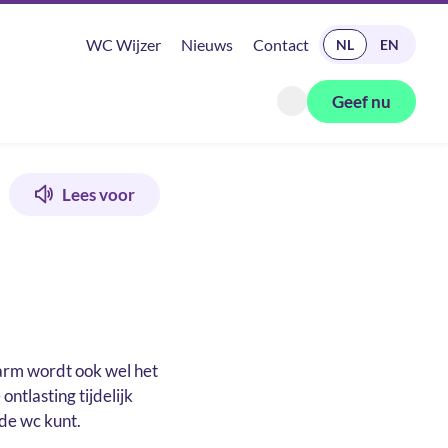
READ IN ENGLISH
WC Wijzer
Nieuws
Contact
NL
EN
Geef nu
Zoeken openen
Lees voor
darm wordt ook wel het
tlasting tijdelijk
 de wc kunt.