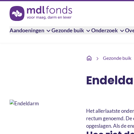
Terug naar de homepage
Aandoeningen
Gezonde buik
Onderzoek
Ove
Endeldarm
Gezonde buik
Endeld
Het allerlaatste onde
rectum genoemd. De en
opgeslagen. Als de end