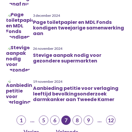
3 december 2024
Page toiletpapier en MDL Fonds
kondigen tweejarige samenwerking
aan
26 november 2024
Stevige aanpak nodig voor
gezondere supermarkten
19 november 2024
Aanbieding petitie voor verlaging
leeftijd bevolkingsonderzoek
darmkanker aan Tweede Kamer
1
…
5
6
7
8
9
…
12
Vorige
Volgende