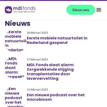
Terug naar de homepage
Steun ons
Menu
Nieuws
20 februari 2025
Eerste mobiele natuurtoilet in
Nederland geopend
17 februari 2025
MDL Fonds slaat alarm:
Zorgwekkende stijging
transplantaties door
leververvetting
11 februari 2025
Een nieuwe podcast over het
microbioom