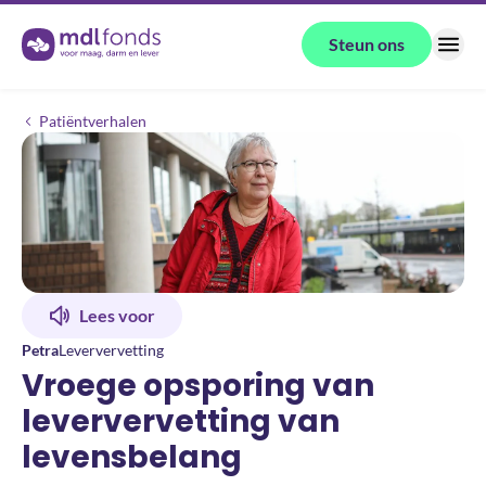
Terug naar de homepage
Steun ons
Menu
Vroege opsporing van leververvetting van levensbelang
Patiëntverhalen
Lees voor
Petra
Leververvetting
Vroege opsporing van
leververvetting van
levensbelang