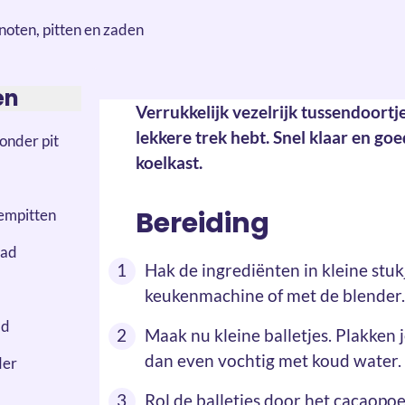
en
Verrukkelijk vezelrijk tussendoortje
lekkere trek hebt. Snel klaar en go
onder pit
koelkast.
Bereiding
empitten
aad
Hak de ingrediënten in kleine stukj
keukenmachine of met de blender.
ad
Maak nu kleine balletjes. Plakken
dan even vochtig met koud water.
der
Rol de balletjes door het cacaopoe