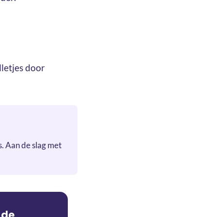
lletjes door
s. Aan de slag met
 de