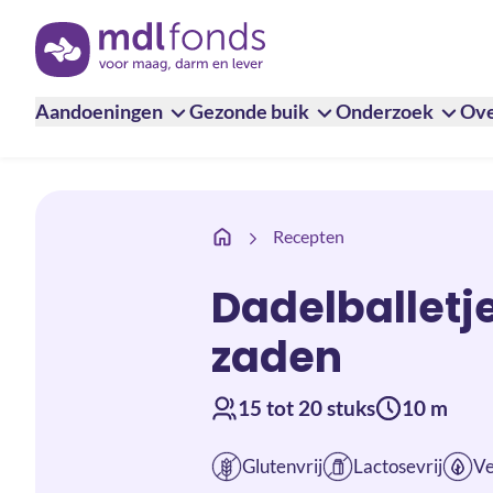
Terug naar de homepage
Aandoeningen
Gezonde buik
Onderzoek
Ove
Dadelballetjes met noten, pitten en 
Recepten
Dadelballetje
zaden
15 tot 20 stuks
10 m
Glutenvrij
Lactosevrij
V