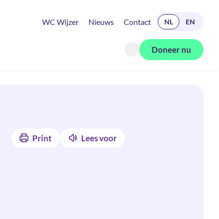
READ IN ENGLISH
WC Wijzer
Nieuws
Contact
NL
EN
Doneer nu
Zoeken openen
Print
Lees voor