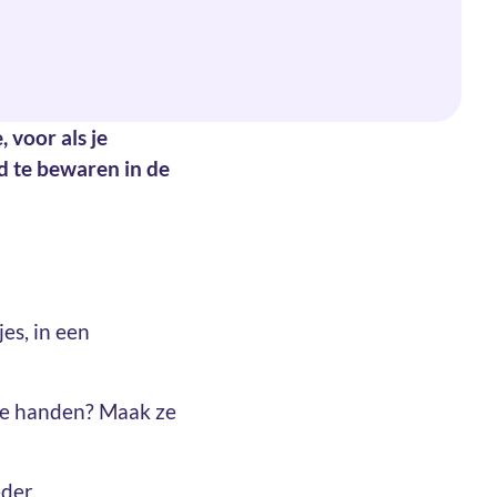
, voor als je
ed te bewaren in de
es, in een
 je handen? Maak ze
der.