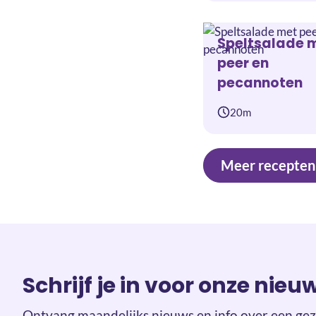
Speltsalade 
peer en
pecannoten
20m
Meer recepten
Schrijf je in voor onze nieu
Ontvang maandelijks nieuws en info over een gez