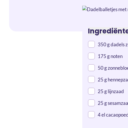
Ingrediënt
350 g dadels z
175 g noten
50 g zonneblo
25 g hennepz
25 g lijnzaad
25 g sesamza
4 el cacaopoe