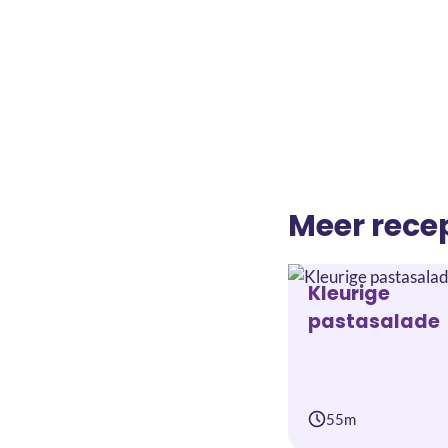
Meer rece
Kleurige
pastasalade
55m