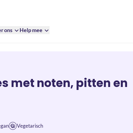
r ons
Help mee
zaden
s met noten, pitten en
egan
Vegetarisch