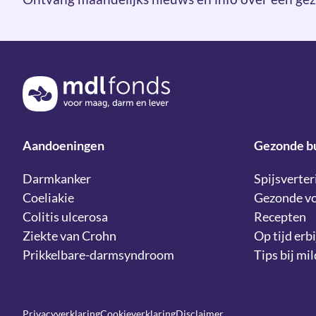
Terug naar de homepage
Aandoeningen
Gezonde b
Darmkanker
Spijsverter
Coeliakie
Gezonde v
Colitis ulcerosa
Recepten
Ziekte van Crohn
Op tijd erbi
Prikkelbare-darmsyndroom
Tips bij mi
Privacyverklaring
Cookieverklaring
Disclaimer