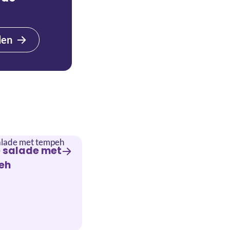
den
e salade met
eh