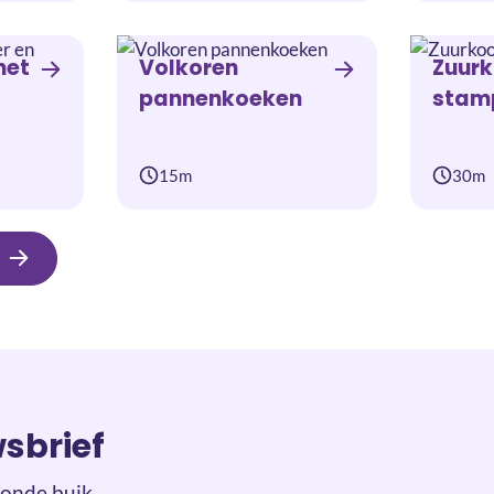
met
Volkoren
Zuurk
pannenkoeken
stam
15m
30m
wsbrief
onde buik.