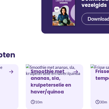
vezelgids
Downloa
pten
Smoothie met
Friss
ananas, sla,
temp
krulpeterselie en
haver/quinoa
10m
30m