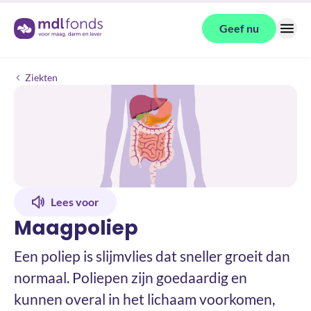
Terug naar de homepage
Geef nu
Menu
Maagpoliep
Ziekten
Lees voor
Maagpoliep
Een poliep is slijmvlies dat sneller groeit dan
normaal. Poliepen zijn goedaardig en
kunnen overal in het lichaam voorkomen,