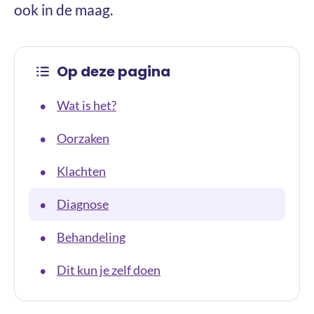
ook in de maag.
Op deze pagina
Wat is het?
•
Oorzaken
•
Klachten
•
Diagnose
•
Behandeling
•
Dit kun je zelf doen
•