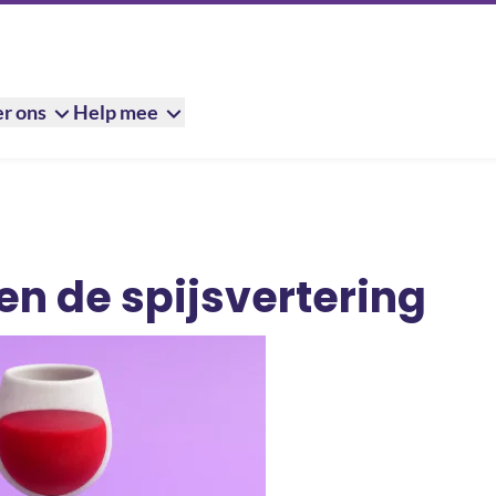
r ons
Help mee
ering
en de spijsvertering