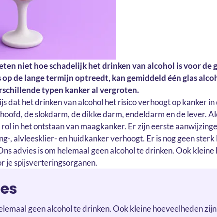
ten niet hoe schadelijk het drinken van alcohol is voor de
op de lange termijn optreedt, kan gemiddeld één glas alcoh
rschillende typen kanker al vergroten.
js dat het drinken van alcohol het risico verhoogt op kanker i
enhoofd, de slokdarm, de dikke darm, endeldarm en de lever. Al
 rol in het ontstaan van maagkanker. Er zijn eerste aanwijzing
long-, alvleesklier- en huidkanker verhoogt. Er is nog geen ster
Ons advies is om helemaal geen alcohol te drinken. Ook kleine
r je spijsverteringsorganen.
ies
elemaal geen alcohol te drinken. Ook kleine hoeveelheden zijn