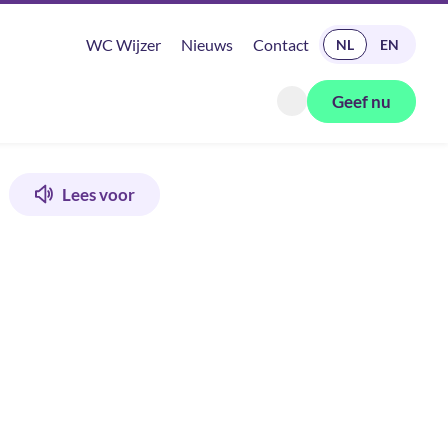
READ IN ENGLISH
WC Wijzer
Nieuws
Contact
NL
EN
Geef nu
Zoeken openen
Lees voor