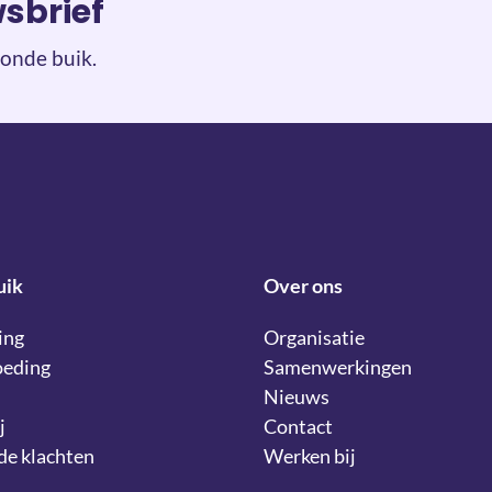
wsbrief
onde buik.
uik
Over ons
ing
Organisatie
oeding
Samenwerkingen
Nieuws
j
Contact
lde klachten
Werken bij