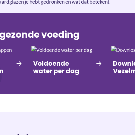
aardglazen je hebt gedronken en wat dat betekent.
 gezonde voeding
Voldoende
Downl
n
water per dag
Vezel