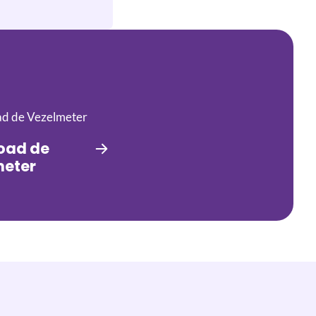
oad de
meter