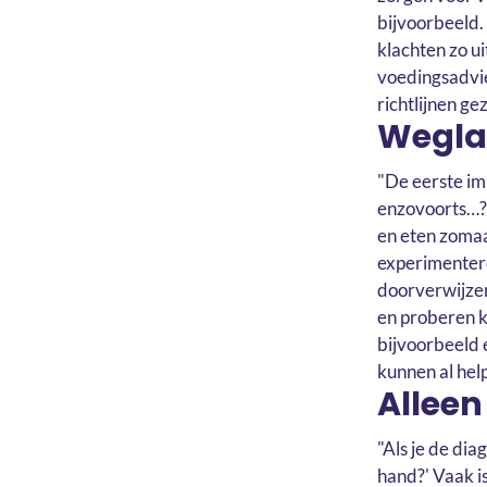
bijvoorbeeld
klachten zo u
voedingsadvie
richtlijnen g
Wegla
"De eerste imp
enzovoorts…? 
en eten zomaa
experimenteren
doorverwijzen
en proberen k
bijvoorbeeld 
kunnen al hel
Alleen
"Als je de di
hand?' Vaak i