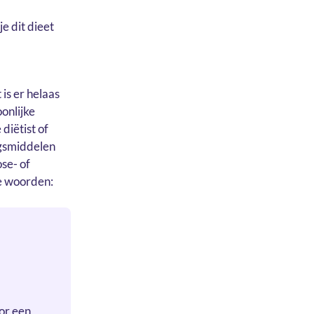
e dit dieet
is er helaas
oonlijke
diëtist of
ngsmiddelen
se- of
e woorden:
oor een