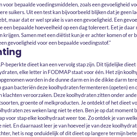
 voor bepaalde voedingsmiddelen, zoals een gevoeligheid voo
ere suikers. Uit een test kan bijvoorbeeld blijken dat je geen l
hebt, maar dat er wel sprake is van een gevoeligheid. Een gevoe
je een bepaalde hoeveelheid op een dag tolereert. Eet je daar
n krijgen. Samen met een diëtist kun je er achter komen of er bi
 een gevoeligheid voor een bepaalde voedingsstof."
hting
eperkte dieet kan een vervolg stap zijn. Dit tijdelijke dieet
ydraten, elke letter in FODMAP staat voor één. Het zijn koolh
t opgenomen worden in de dunne darm en in de dikke darm tere
 gaan bacteriën deze koolhydraten fermenteren (opeten) en d
 klachten veroorzaken. Deze koolhydraten zitten onder ande
tsoorten, groente of melkproducten. Je ontdekt of het dieet vo
lhydraten zes weken lang niet te eten. Ben je op dat moment bu
ap voor stap elke koolhydraat weer toe. Zo ontdek je van welke 
e niet. En daarnaast leer je van hoeveel je van deze koolhydra
hter, het is nog onduidelijk of dit dieet op langere termijn bete