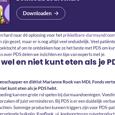
Downloaden
n hard naar dé oplossing voor het
prikkelbare-darmsyndroom
 zijn gezet, maar er is nog altijd veel onduidelijk. Veel patiën
zoektocht af om te ontdekken hoe ze het beste met PDS om kun
s over PDS delen we inzichten en tips van experts met je.
 wel en niet kunt eten als je P
nschapper en diëtist Marianne Rook van MDL Fonds vertel
niet kunt eten als je PDS hebt.
eding kan een grote rol spelen bij darmaandoeningen. Voedi
orzaken óf juist verminderen. Bij PDS is er een duidelijk verb
achten. Sommige producten kunnen triggers zijn voor PDS-pat
ervelende buikpijn. Knoflook, ui, koolsoorten en zuivelproduc