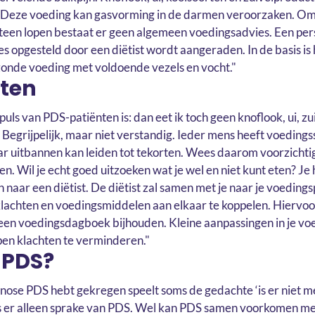
. Deze voeding kan gasvorming in de darmen veroorzaken. O
iteen lopen bestaat er geen algemeen voedingsadvies. Een per
s opgesteld door een diëtist wordt aangeraden. In de basis is 
ezonde voeding met voldoende vezels en vocht."
ten
uls van PDS-patiënten is: dan eet ik toch geen knoflook, ui, zui
Begrijpelijk, maar niet verstandig. Ieder mens heeft voedings
r uitbannen kan leiden tot tekorten. Wees daarom voorzichti
. Wil je echt goed uitzoeken wat je wel en niet kunt eten? Je 
 naar een diëtist. De diëtist zal samen met je naar je voedings
lachten en voedingsmiddelen aan elkaar te koppelen. Hiervoo
een voedingsdagboek bijhouden. Kleine aanpassingen in je v
pen klachten te verminderen."
 PDS?
agnose PDS hebt gekregen speelt soms de gedachte ‘is er niet 
s er alleen sprake van PDS. Wel kan PDS samen voorkomen m