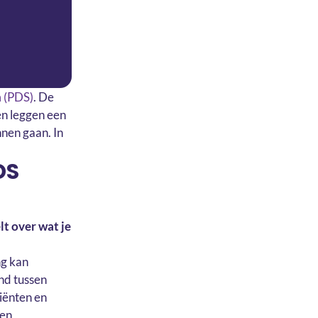
 (PDS)
. De
ten leggen een
nen gaan. In
DS
t over wat je
ng kan
and tussen
iënten en
ten