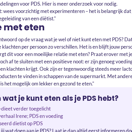
elingen voor PDS. Hier is meer onderzoek voor nodig.
: wees voorzichtig met experimenteren – het is belangrijk dat j
geleiding van een diëtist."
e met eten
ntwoord op de vraag wat je wel of niet kunt eten met PDS? Dat 
 klachten per persoon zo verschillen. Het is en blijft jouw pers
gt dit voor een moeilijke relatie met eten? Praat erover met je 
toch af te sluiten met een positieve noot: er zijn genoeg voedi
en klachten krijgt. Ook zijn er tegenwoordig steeds meer lacto
roducten te vinden in schappen van de supermarkt. Met ander
s het mogelijk om lekker en gezond te eten."
wat je kunt eten als je PDS hebt?
eet verder toegelicht
erhaal Irene; PDS en voeding
seerd dietist op PDS
l jij wat doen aan je PDS? Laat je dan altijd eerst informeren d