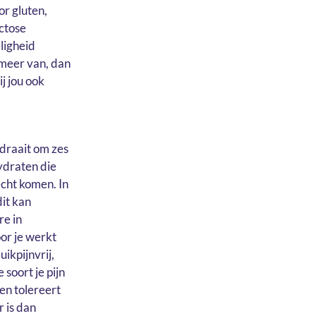
r gluten,
actose
ligheid
 meer van, dan
j jou ook
 draait om zes
ydraten die
cht komen. In
it kan
re in
or je werkt
ikpijnvrij,
soort je pijn
ten tolereert
r is dan