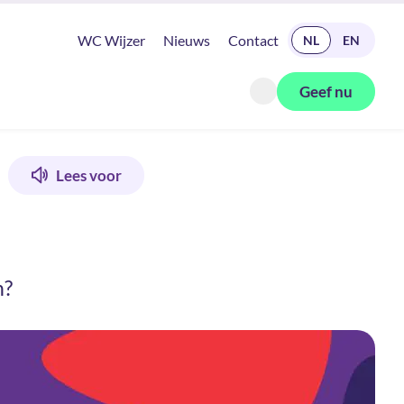
READ IN ENGLISH
WC Wijzer
Nieuws
Contact
NL
EN
Geef nu
Zoeken openen
Lees voor
n?