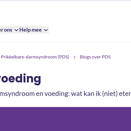
r ons
Help mee
Prikkelbare-darmsyndroom (PDS)
Blogs over PDS
voeding
msyndroom en voeding: wat kan ik (niet) ete