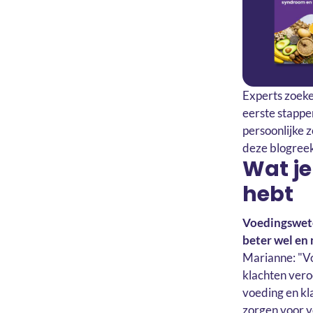
Experts zoeke
eerste stappen
persoonlijke 
deze blogreek
Wat je
hebt
Voedingswete
beter wel en 
Marianne: "Vo
klachten vero
voeding en kl
zorgen voor v