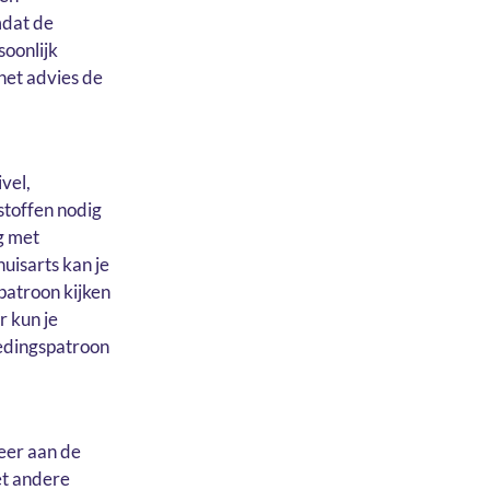
mdat de
soonlijk
het advies de
vel,
stoffen nodig
g met
huisarts kan je
patroon kijken
r kun je
oedingspatroon
meer aan de
et andere