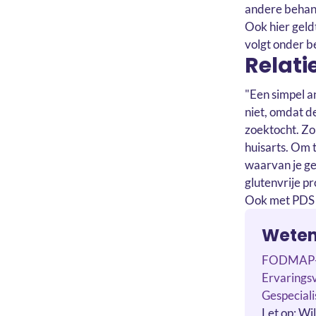
andere behand
Ook hier geldt
volgt onder be
Relati
"Een simpel a
niet, omdat de
zoektocht. Zor
huisarts. Om 
waarvan je ge
glutenvrije p
Ook met PDS i
Weten 
FODMAP-di
Ervaringsv
Gespeciali
Let op: Wi