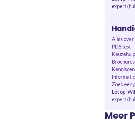
expert (hui
Handig
Alles ove
PDS test
Keuzehul
Brochures
Kennisce
Informatie
Zoek een g
Let op: Wil
expert (hui
Meer P