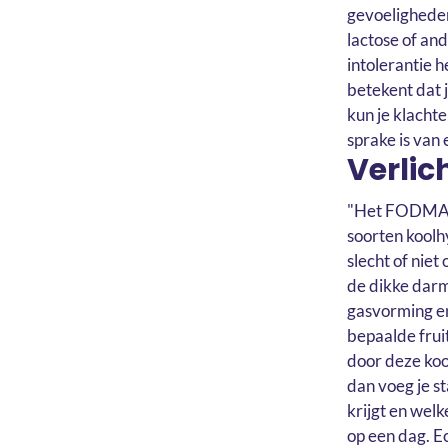
gevoeligheden
lactose of and
intolerantie 
betekent dat 
kun je klachte
sprake is van
Verlic
"Het FODMAP-b
soorten koolh
slecht of nie
de dikke darm
gasvorming en
bepaalde frui
door deze koo
dan voeg je st
krijgt en welk
op een dag. Ec