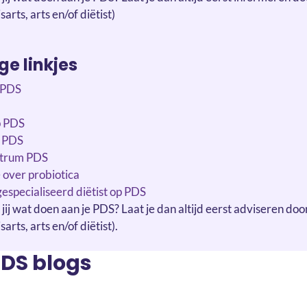
sarts, arts en/of diëtist)
e linkjes
r PDS
p PDS
 PDS
ntrum PDS
 over probiotica
especialiseerd diëtist op PDS
 jij wat doen aan je PDS? Laat je dan altijd eerst adviseren doo
sarts, arts en/of diëtist).
DS blogs