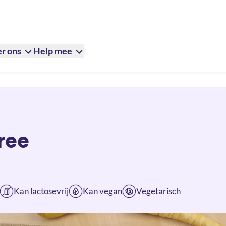
r ons
Help mee
ree
Kan lactosevrij
Kan vegan
Vegetarisch