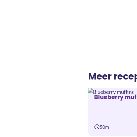
Meer rece
Blueberry muf
50m