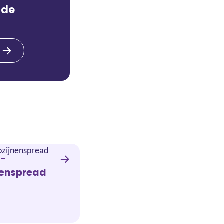
 de
a-
nenspread