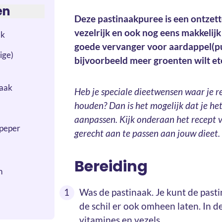
en
Deze pastinaakpuree is een ontzett
vezelrijk en ook nog eens makkelij
ak
goede vervanger voor aardappel(pur
ige)
bijvoorbeeld meer groenten wilt et
maak
Heb je speciale dieetwensen waar je 
houden? Dan is het mogelijk dat je het
aanpassen. Kijk onderaan het recept v
epeper
gerecht aan te passen aan jouw dieet.
Bereiding
n
Was de pastinaak. Je kunt de pasti
de schil er ook omheen laten. In de
vitamines en vezels.