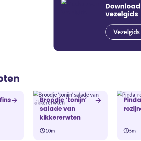
Download
vezelgids
Vezelgids
pten
fins
Broodje ‘tonijn’
Pind
salade van
rozij
kikkererwten
10m
5m