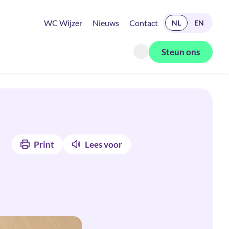
READ IN ENGLISH
WC Wijzer
Nieuws
Contact
NL
EN
Steun ons
Zoeken openen
Print
Lees voor