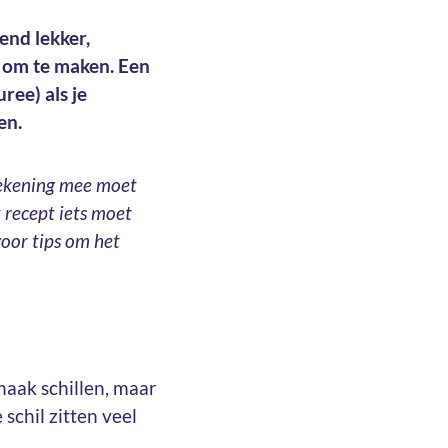
end lekker,
k om te maken. Een
ee) als je
en.
rekening mee moet
 recept iets moet
oor tips om het
naak schillen, maar
 schil zitten veel