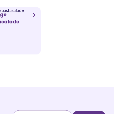
ige
asalade