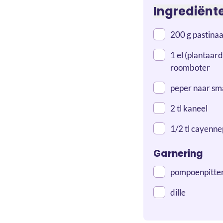
Ingrediënt
200 g pastina
1 el (plantaard
roomboter
peper naar s
2 tl kaneel
1/2 tl cayenn
Garnering
pompoenpitte
dille