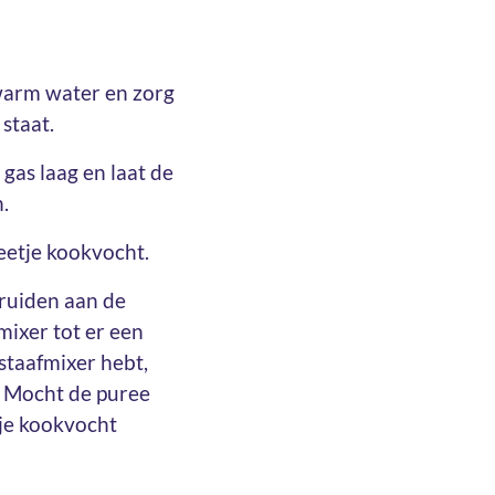
warm water en zorg
staat.
 gas laag en laat de
.
eetje kookvocht.
ruiden aan de
mixer tot er een
 staafmixer hebt,
. Mocht de puree
etje kookvocht