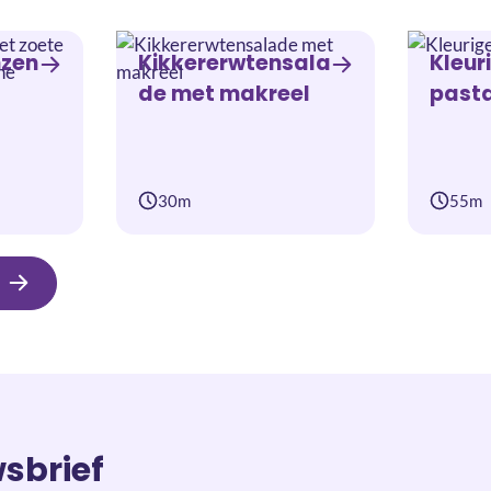
nzen
Kikkererwtensala
Kleur
de met makreel
past
30m
55m
wsbrief