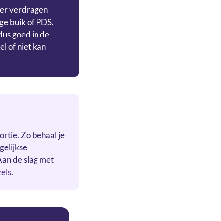
ter verdragen
e buik of PDS.
 dus goed in de
el of niet kan
ortie. Zo behaal je
gelijkse
Aan de slag met
zels
.