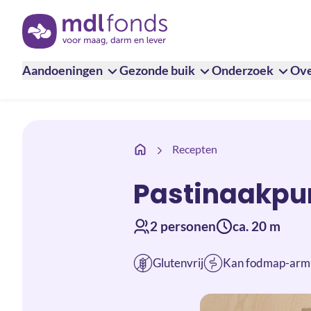
Terug naar de homepage
Aandoeningen
Gezonde buik
Onderzoek
Ove
Pastinaakpuree
Recepten
Pastinaakpu
2 personen
ca. 20 m
Glutenvrij
Kan fodmap-arm