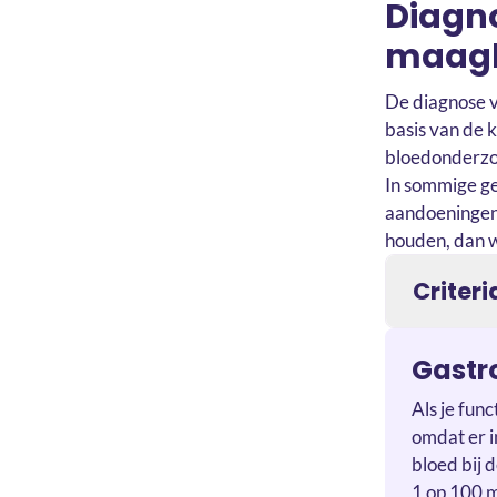
Diagno
maag
De diagnose v
basis van de 
bloedonderzoe
In sommige ge
aandoeningen u
houden, dan w
Criter
Gastr
Als je fun
omdat er i
bloed bij d
1 op 100 