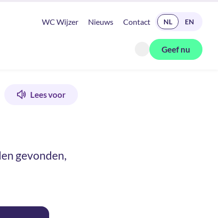
READ IN ENGLISH
WC Wijzer
Nieuws
Contact
NL
EN
Geef nu
Zoeken openen
Lees voor
den gevonden,