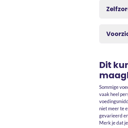
Zelfzo
Voorzic
Dit kun
maag
Sommige voed
vaak heel per
voedingsmidde
niet meer te e
gevarieerd en
Merk je dat j