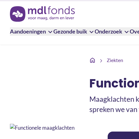
Terug naar de homepage
Aandoeningen
Gezonde buik
Onderzoek
Ove
Functionele maagklach
Ziekten
Functio
Maagklachten ko
spreken we van