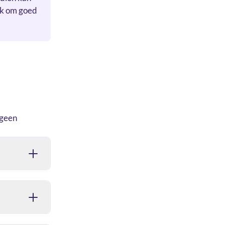
jk om goed
 geen