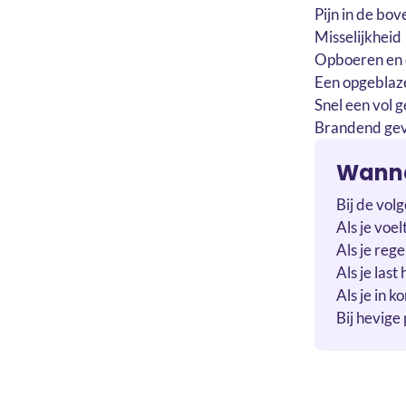
Pijn in de bo
Misselijkheid
Opboeren en 
Een opgeblaz
Snel een vol 
Brandend gev
Wanne
Bij de volg
Als je voel
Als je reg
Als je las
Als je in 
Bij hevige