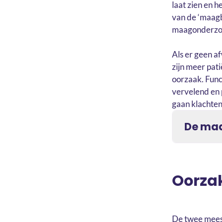
laat zien en 
van de ‘maagb
maagonderzoe
Als er geen a
zijn meer pat
oorzaak. Func
vervelend en p
gaan klachten 
De ma
Oorza
De twee mees