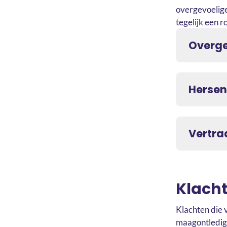
overgevoelig
tegelijk een ro
Overg
Herse
Vertra
Klach
Klachten die 
maagontledigi