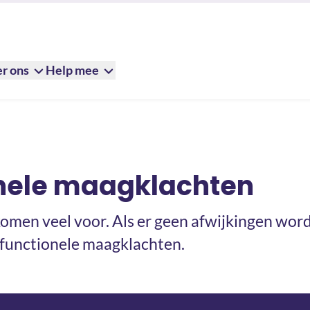
r ons
Help mee
ten
nele maagklachten
men veel voor. Als er geen afwijkingen wor
 functionele maagklachten.