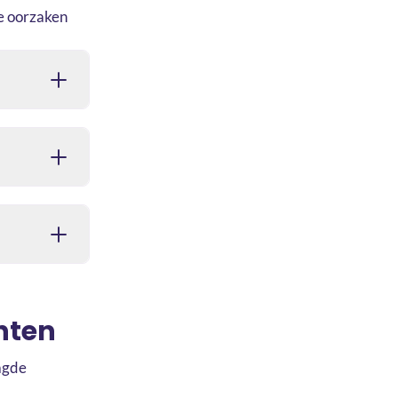
de oorzaken
chten
agde