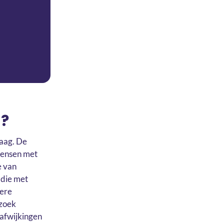
n?
maag. De
mensen met
e van
 die met
dere
rzoek
 afwijkingen