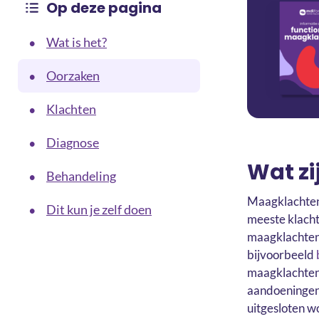
Op deze pagina
Wat is het?
•
Oorzaken
•
Klachten
•
Diagnose
•
Wat z
Behandeling
•
Maagklachten 
Dit kun je zelf doen
•
meeste klacht
maagklachten 
bijvoorbeeld
maagklachten 
aandoeningen
uitgesloten w