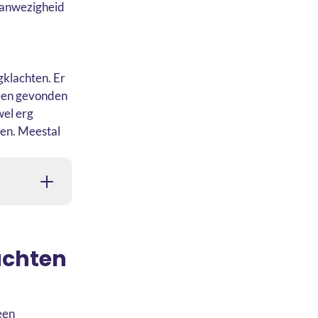
 aanwezigheid
gklachten. Er
 een gevonden
wel erg
ven. Meestal
achten
een