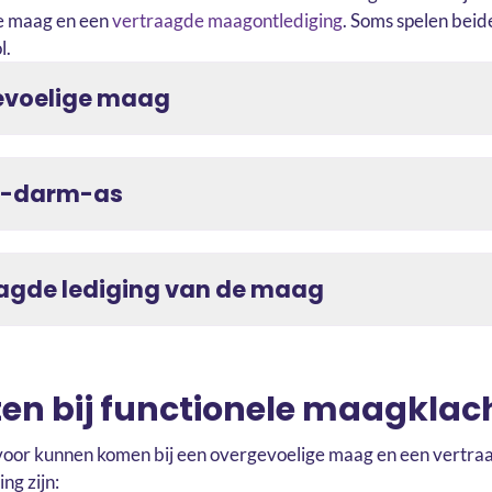
e maag en een
vertraagde maagontlediging
. Soms spelen bei
l.
evoelige maag
n-darm-as
agde lediging van de maag
ten bij functionele maagkla
voor kunnen komen bij een overgevoelige maag en een vertra
ng zijn: