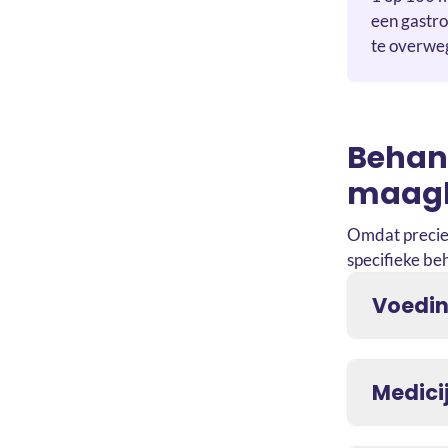
een gastro
te overweg
Behand
maagk
Omdat preciez
specifieke be
Voedi
Medici