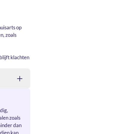
uisarts op
n, zoals
lijft klachten
dig,
alen zoals
 minder dan
dien kan