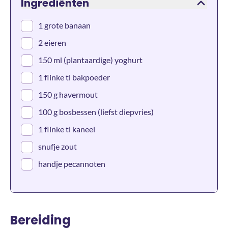
Ingrediënten
1 grote banaan
2 eieren
150 ml (plantaardige) yoghurt
1 flinke tl bakpoeder
150 g havermout
100 g bosbessen (liefst diepvries)
1 flinke tl kaneel
snufje zout
handje pecannoten
Bereiding