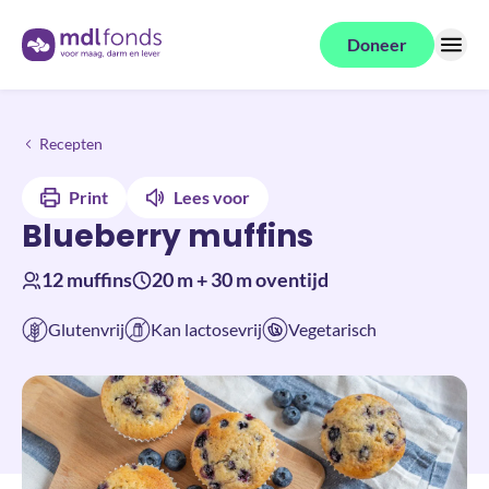
Terug naar de homepage
Doneer
Menu
Blueberry muffins
Recepten
Print
Lees voor
Blueberry muffins
12 muffins
20 m + 30 m oventijd
Glutenvrij
Kan lactosevrij
Vegetarisch