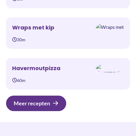
Wraps met kip
30m
Havermoutpizza
60m
Meer recepten