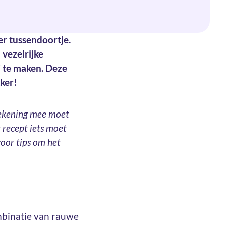
er tussendoortje.
 vezelrijke
 te maken. Deze
kker!
rekening mee moet
 recept iets moet
oor tips om het
mbinatie van rauwe