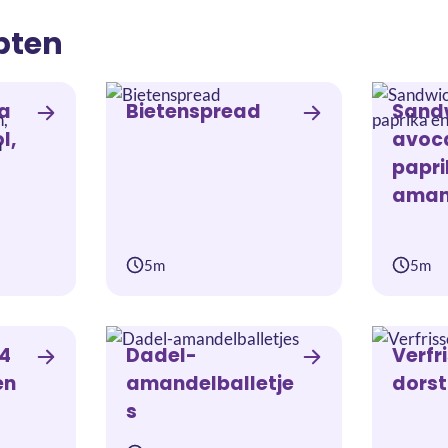
pten
a
Bietenspread
Sand
l,
avoc
papri
aman
5m
5m
14
Dadel-
Verfr
en
amandelballetje
dorst
s