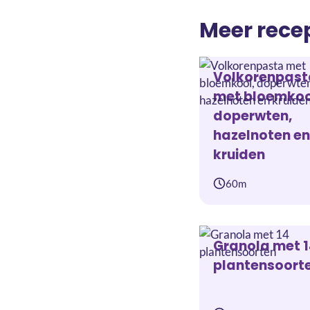
Meer rece
Volkorenpast
met bloemkoo
doperwten,
hazelnoten en
kruiden
60m
Granola met 
plantensoort