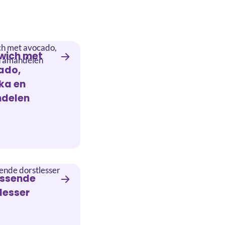
wich met
ado,
ka en
delen
issende
lesser