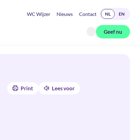
READ IN ENGLISH
WC Wijzer
Nieuws
Contact
NL
EN
Geef nu
Zoeken openen
Print
Lees voor