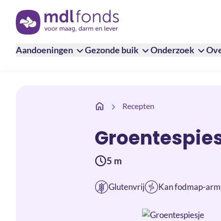
Terug naar de homepage
Aandoeningen
Gezonde buik
Onderzoek
Ove
Groentespiesje
Recepten
Groentespies
5 m
Glutenvrij
Kan fodmap-arm