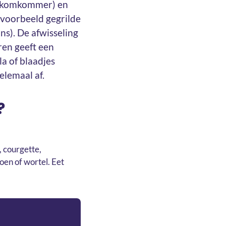
, komkommer) en
jvoorbeeld gegrilde
s). De afwisseling
ren geeft een
la of blaadjes
elemaal af.
?
, courgette,
en of wortel. Eet