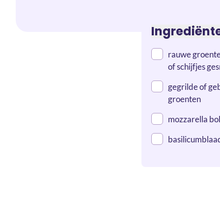
Ingrediënt
rauwe groenten
of schijfjes g
gegrilde of g
groenten
mozzarella bol
basilicumblaa