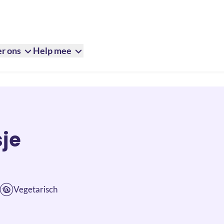
r ons
Help mee
je
Vegetarisch