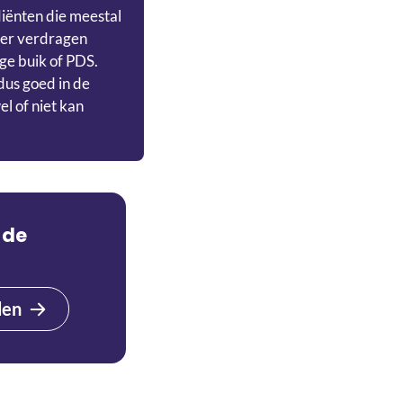
diënten die meestal
ter verdragen
e buik of PDS.
 dus goed in de
el of niet kan
 de
den